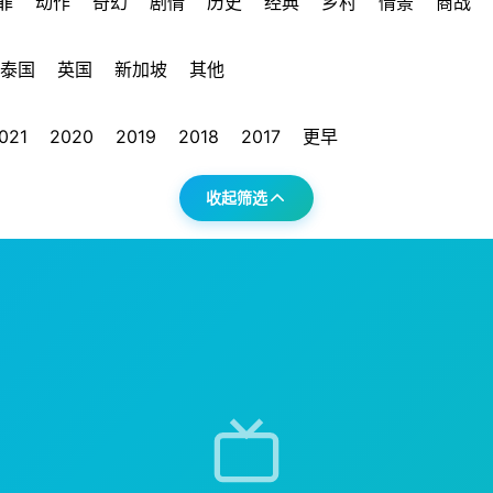
罪
动作
奇幻
剧情
历史
经典
乡村
情景
商战
泰国
英国
新加坡
其他
021
2020
2019
2018
2017
更早
收起筛选