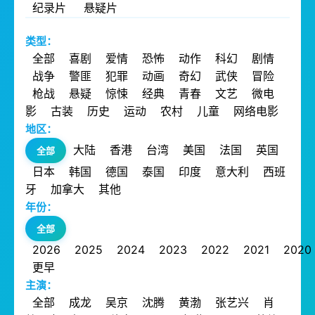
纪录片
悬疑片
类型：
全部
喜剧
爱情
恐怖
动作
科幻
剧情
战争
警匪
犯罪
动画
奇幻
武侠
冒险
枪战
悬疑
惊悚
经典
青春
文艺
微电
影
古装
历史
运动
农村
儿童
网络电影
地区：
大陆
香港
台湾
美国
法国
英国
全部
日本
韩国
德国
泰国
印度
意大利
西班
牙
加拿大
其他
年份：
全部
2026
2025
2024
2023
2022
2021
2020
更早
主演：
全部
成龙
吴京
沈腾
黄渤
张艺兴
肖