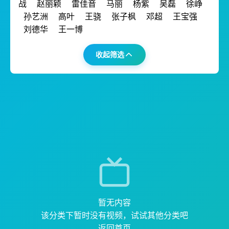
战
赵丽颖
雷佳音
马丽
杨紫
吴磊
徐峥
孙艺洲
高叶
王骁
张子枫
邓超
王宝强
刘德华
王一博
收起筛选
暂无内容
该分类下暂时没有视频，试试其他分类吧
返回首页