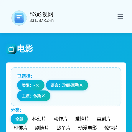
电影
已选择：
类型：-
语言：珍娜·惠勒
主演：休斯
分类：
科幻片
动作片
爱情片
喜剧片
全部
恐怖片
剧情片
战争片
动漫电影
惊悚片