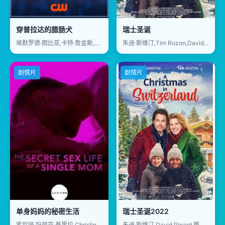
穿普拉达的腊肠犬
瑞士圣诞
埃默罗德·图比亚,卡特·詹金斯,布列塔尼·德里斯代尔,珍娜·惠勒-休斯
朱迪·斯维汀,Tim Rozon,David Pinard
剧情片
剧情片
单身妈妈的秘密生活
瑞士圣诞2022
索尼娅·玛丽亚·基里拉,ChristineConradt,阿莱克斯·卡特,斯科特·吉布森
朱迪·斯维汀,David Pinard,蒂姆·罗宗,艾莉森·布鲁克斯