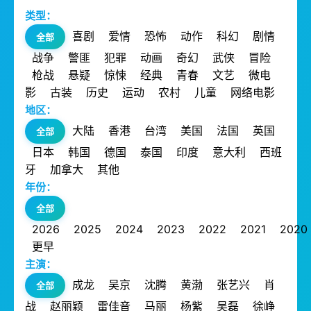
类型：
喜剧
爱情
恐怖
动作
科幻
剧情
全部
战争
警匪
犯罪
动画
奇幻
武侠
冒险
枪战
悬疑
惊悚
经典
青春
文艺
微电
影
古装
历史
运动
农村
儿童
网络电影
地区：
大陆
香港
台湾
美国
法国
英国
全部
日本
韩国
德国
泰国
印度
意大利
西班
牙
加拿大
其他
年份：
全部
2026
2025
2024
2023
2022
2021
2020
更早
主演：
成龙
吴京
沈腾
黄渤
张艺兴
肖
全部
战
赵丽颖
雷佳音
马丽
杨紫
吴磊
徐峥