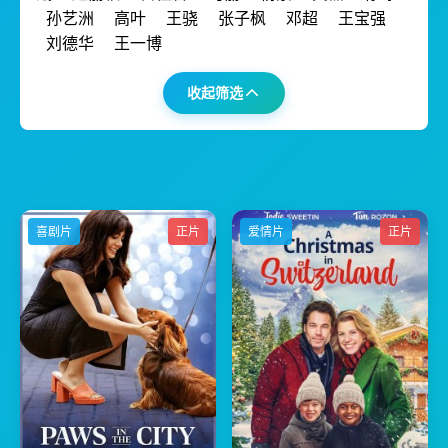
孙艺洲
高叶
王骁
张子枫
邓超
王宝强
刘德华
王一博
收起筛选
喜剧片
正片
爱情片
正片