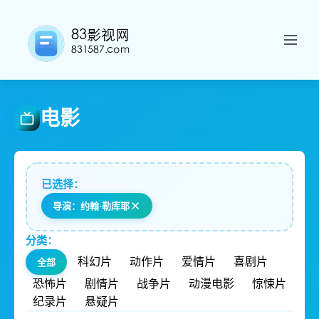
电影
已选择：
导演：约翰·勒库耶
分类：
科幻片
动作片
爱情片
喜剧片
全部
恐怖片
剧情片
战争片
动漫电影
惊悚片
纪录片
悬疑片