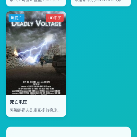
剧情片
HD中字
死亡电压
阿莱娜·霍夫曼,麦克·多普德,米米·库兹克,克里斯塔·布里吉斯,罗恩·利,安吉拉·贝夏拉,丹尼尔马格德尔,伊娃·林克,托马斯·米切尔,Rachael,Whitzman,Gergana,Zabunova,Natalie,Radford,Eva,Paris,Cicinyte,Paula,Kaye,Donald,Tang