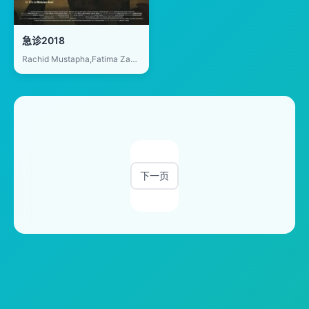
急诊2018
Rachid Mustapha,Fatima Zahra Benacer,Youssef Alaoui
下一页