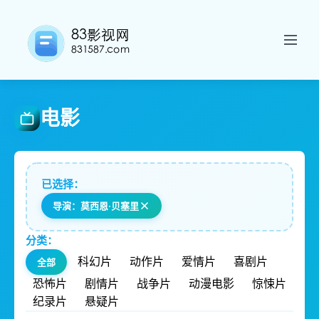
电影
已选择：
导演：莫西恩·贝塞里
分类：
科幻片
动作片
爱情片
喜剧片
全部
恐怖片
剧情片
战争片
动漫电影
惊悚片
纪录片
悬疑片