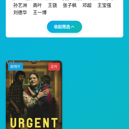
孙艺洲
高叶
王骁
张子枫
邓超
王宝强
刘德华
王一博
收起筛选
剧情片
正片