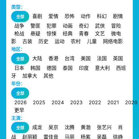
类型：
喜剧
爱情
恐怖
动作
科幻
剧情
全部
战争
警匪
犯罪
动画
奇幻
武侠
冒险
枪战
悬疑
惊悚
经典
青春
文艺
微电
影
古装
历史
运动
农村
儿童
网络电影
地区：
大陆
香港
台湾
美国
法国
英国
全部
日本
韩国
德国
泰国
印度
意大利
西班
牙
加拿大
其他
年份：
全部
2026
2025
2024
2023
2022
2021
2020
更早
主演：
成龙
吴京
沈腾
黄渤
张艺兴
肖
全部
战
赵丽颖
雷佳音
马丽
杨紫
吴磊
徐峥