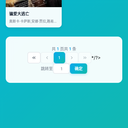
骗爱大逃亡
奥斯卡·卡萨斯,安娜·贾拉,路易斯·扎赫拉,Antonio Pagudo,Miguel de Lira,Mario Marzo,安娜·米兰
共
1
页
共
1
条
*/?>
1
跳转至
确定