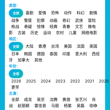
类型：
喜剧
爱情
恐怖
动作
科幻
剧情
全部
战争
警匪
犯罪
动画
奇幻
武侠
冒险
枪战
悬疑
惊悚
经典
青春
文艺
微电
影
古装
历史
运动
农村
儿童
网络电影
地区：
大陆
香港
台湾
美国
法国
英国
全部
日本
韩国
德国
泰国
印度
意大利
西班
牙
加拿大
其他
年份：
全部
2026
2025
2024
2023
2022
2021
2020
更早
主演：
全部
成龙
吴京
沈腾
黄渤
张艺兴
肖
战
赵丽颖
雷佳音
马丽
杨紫
吴磊
徐峥