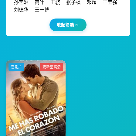
孙艺洲
高叶
王骁
张子枫
邓超
王宝强
刘德华
王一博
收起筛选
喜剧片
更新至高清