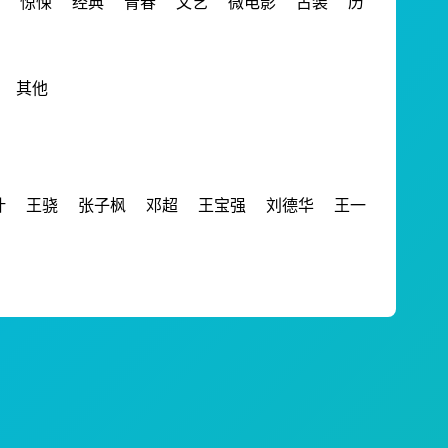
惊悚
经典
青春
文艺
微电影
古装
历
其他
叶
王骁
张子枫
邓超
王宝强
刘德华
王一