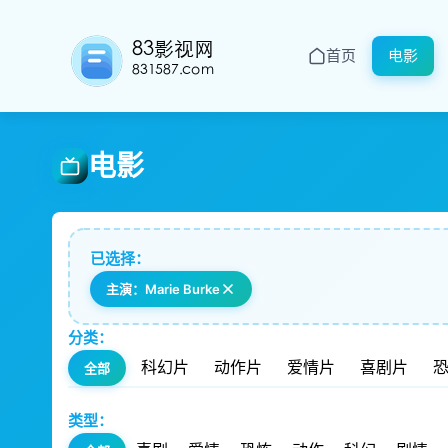
首页
电影
电影
已选择：
主演：Marie Burke
分类：
科幻片
动作片
爱情片
喜剧片
全部
类型：