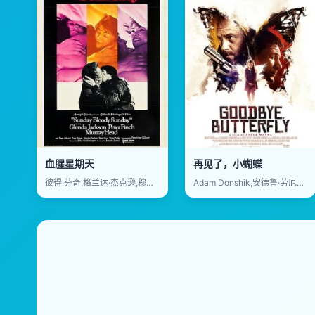
血腥星期天
再见了，小蝴蝶
彼得·芬奇,格兰达·杰克逊,穆雷·海德,佩吉·阿什克罗福特,托尼·布里顿,莫里斯·德纳姆,贝茜·洛芙,维维安·皮克尔斯,弗兰克·温莎,理查德·皮尔森,茱恩·布朗,Marie Burke,卡罗琳·布莱奇斯顿,道格拉斯·兰伯特,乔·芬奇,罗素·刘易斯,罗伯特·里耶蒂,Edward Evans,加布丽埃勒·达耶,理查德·隆克瑞恩,Royce Mills,安·弗班克,John Warner,奈珂·阿瑞吉,唐纳德·桑普特,Esta Charkham,海伦·林赛,丹尼尔·戴-刘易斯,默里·卡什,裴特拉·马克汉姆
Adam Donshik,安德鲁·劳厄尔,Marie Burke