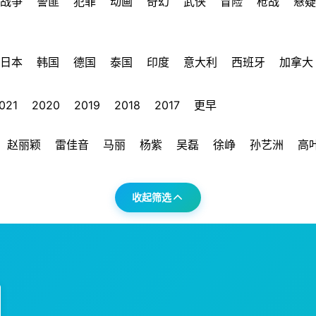
战争
警匪
犯罪
动画
奇幻
武侠
冒险
枪战
悬疑
日本
韩国
德国
泰国
印度
意大利
西班牙
加拿大
021
2020
2019
2018
2017
更早
赵丽颖
雷佳音
马丽
杨紫
吴磊
徐峥
孙艺洲
高
收起筛选