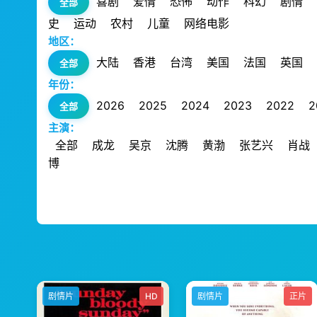
喜剧
爱情
恐怖
动作
科幻
剧情
全部
史
运动
农村
儿童
网络电影
地区：
大陆
香港
台湾
美国
法国
英国
全部
年份：
2026
2025
2024
2023
2022
2
全部
主演：
全部
成龙
吴京
沈腾
黄渤
张艺兴
肖战
博
剧情片
HD
剧情片
正片