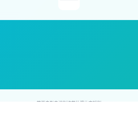
首页
电影
电视剧
综艺
动漫
体育
短剧
83影视网
Copyright © 2026
831587.com
版权所有
互联网，版权归原创者所有，如果侵犯了你的权益，请通知我们，我们会
网站地图
|
排行榜
|
最新更新
|
Sitemap