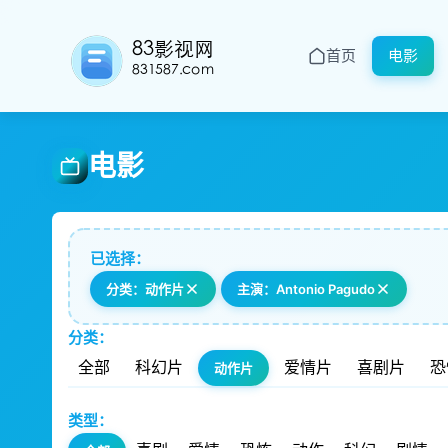
首页
电影
电影
已选择：
分类：动作片
主演：Antonio Pagudo
分类：
全部
科幻片
爱情片
喜剧片
恐
动作片
类型：