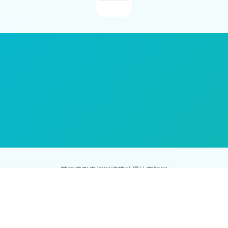
首页
电影
电视剧
综艺
动漫
体育
短剧
83影视网
Copyright © 2026
831587.com
版权所有
互联网，版权归原创者所有，如果侵犯了你的权益，请通知我们，我们会
网站地图
|
排行榜
|
最新更新
|
Sitemap