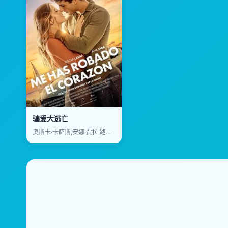
骗爱大逃亡
奥斯卡·卡萨斯,安娜·贾拉,路易斯·扎赫拉,Antonio Pagudo,Miguel de Lira,Mario Marzo,安娜·米兰