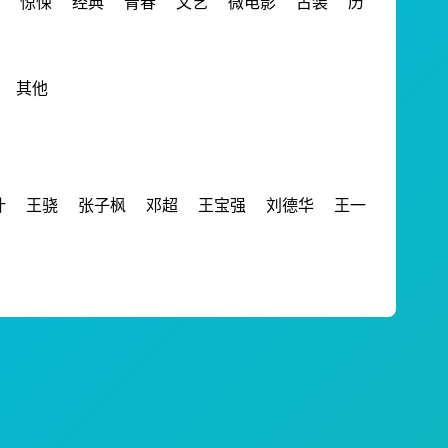
惊悚
经典
青春
文艺
微电影
古装
历
其他
叶
王骁
张子枫
邓超
王宝强
刘德华
王一