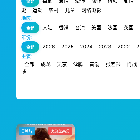
喜剧
爱情
恐怖
动作
科幻
剧情
全部
史
运动
农村
儿童
网络电影
地区：
大陆
香港
台湾
美国
法国
英国
全部
年份：
2026
2025
2024
2023
2022
2
全部
主演：
全部
成龙
吴京
沈腾
黄渤
张艺兴
肖战
博
喜剧片
更新至高清