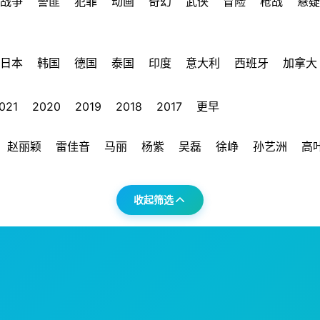
战争
警匪
犯罪
动画
奇幻
武侠
冒险
枪战
悬疑
日本
韩国
德国
泰国
印度
意大利
西班牙
加拿大
021
2020
2019
2018
2017
更早
赵丽颖
雷佳音
马丽
杨紫
吴磊
徐峥
孙艺洲
高
收起筛选