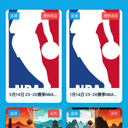
篮球
更新国语
篮球
更新国语
5月14日 25-26赛季NBA季后赛 骑士VS活塞
1月14日 25-26赛季NBA常规赛 森林狼VS雄鹿
篮球
正片
篮球
正片