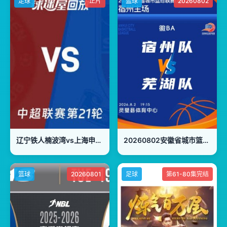
足球
正片
篮球
20260802
辽宁铁人楠波湾vs上海申花 20260802
20260802安徽省城市篮球联赛第10轮全场回放：宿州vs芜湖
篮球
20260801
足球
第61-80集完结