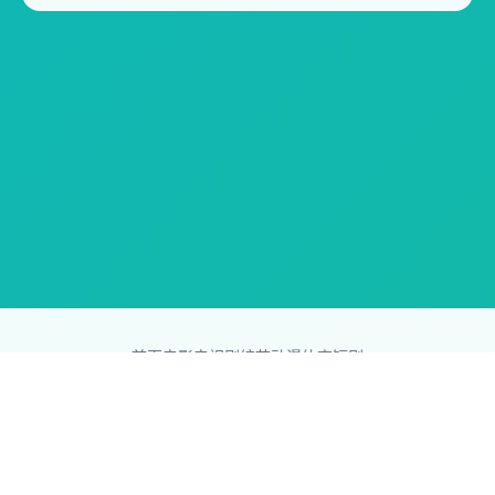
首页
电影
电视剧
综艺
动漫
体育
短剧
83影视网
Copyright © 2026
831587.com
版权所有
免责声明：本站所有内容均来自互联网，版权归原创者所有，如果
侵犯了你的权益，请通知我们，我们会及时删除侵权内容，谢谢合
作。