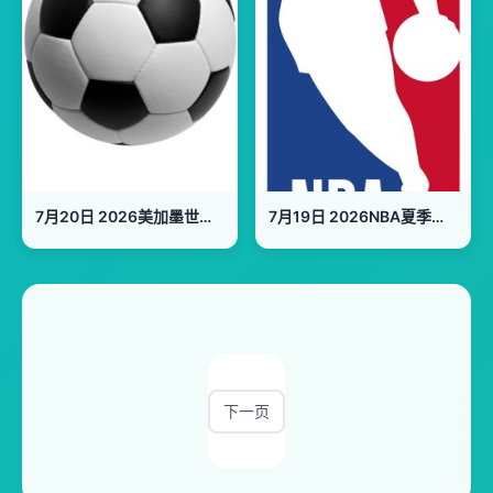
7月20日 2026美加墨世界杯 决赛 西班牙VS阿根廷
7月19日 2026NBA夏季联赛 76人VS雄鹿
下一页