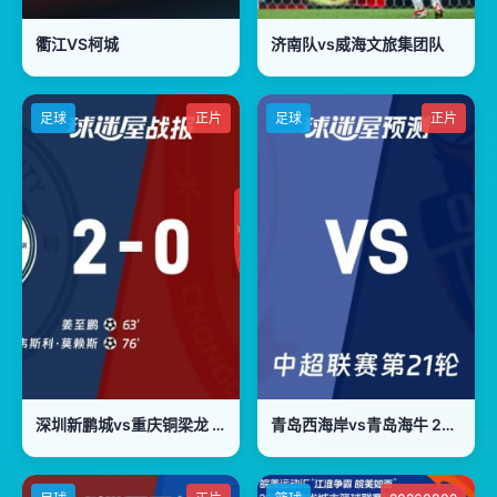
衢江VS柯城
济南队vs威海文旅集团队
足球
正片
足球
正片
深圳新鹏城vs重庆铜梁龙 20260802
青岛西海岸vs青岛海牛 20260802