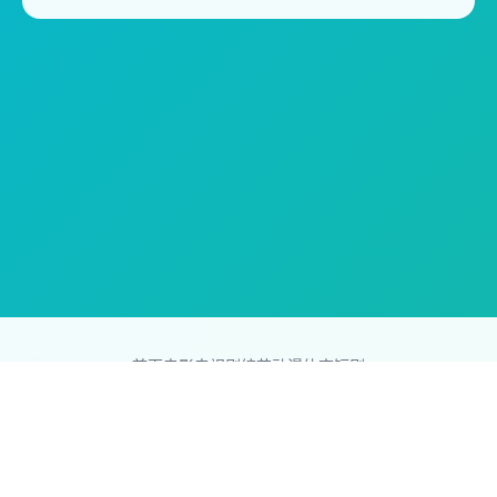
首页
电影
电视剧
综艺
动漫
体育
短剧
83影视网
Copyright © 2026
831587.com
版权所有
免责声明：本站所有内容均来自互联网，版权归原创者所有，如果
侵犯了你的权益，请通知我们，我们会及时删除侵权内容，谢谢合
作。