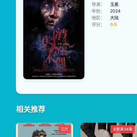
导演：
玉素
年份：
2024
地区：
大陆
评分：
0.0
相关推荐
正片
更新第38集