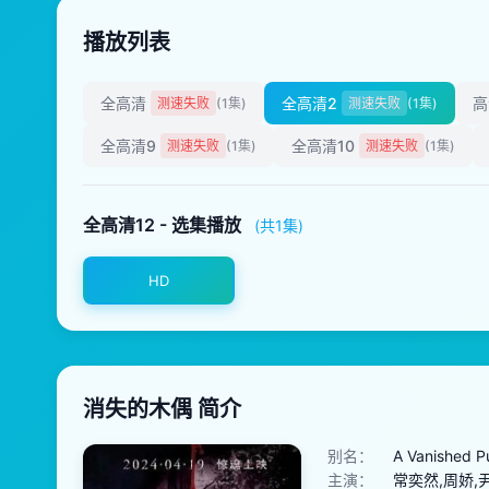
播放列表
全高清
全高清2
高
测速失败
(1集)
测速失败
(1集)
全高清9
全高清10
测速失败
(1集)
测速失败
(1集)
全高清12 - 选集播放
(共1集)
HD
消失的木偶 简介
别名：
A Vanished P
主演：
常奕然,周娇,