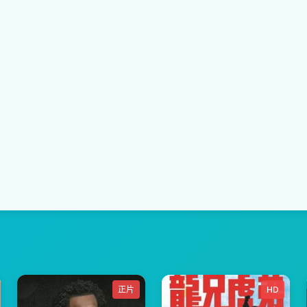
正片
HD