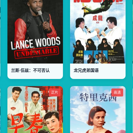
兰斯·伍兹：不可否认
龙兄虎弟国语
正片
高清