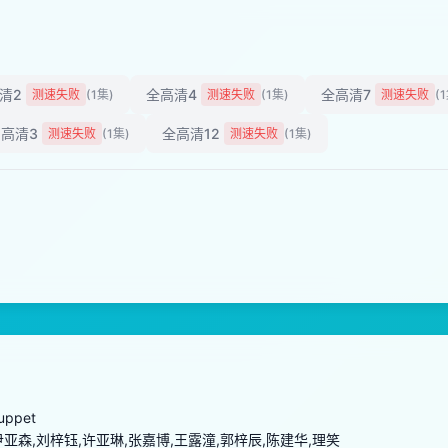
清2
全高清4
全高清7
测速失败
(1集)
测速失败
(1集)
测速失败
(
高清3
全高清12
测速失败
(1集)
测速失败
(1集)
uppet
尹亚森,刘梓钰,许亚琳,张嘉博,王露潼,郭梓辰,陈建华,理笑