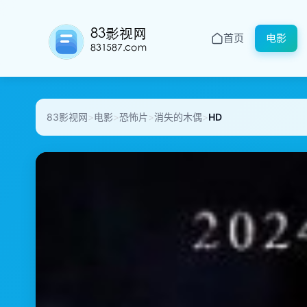
首页
电影
83影视网
>
电影
>
恐怖片
>
消失的木偶
>
HD