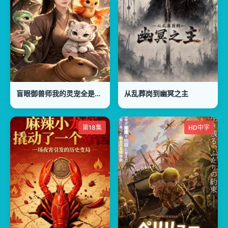
盲眼御兽师我的灵宠全是上古神第三季
从乱葬岗到幽冥之主
第18集
HD中字