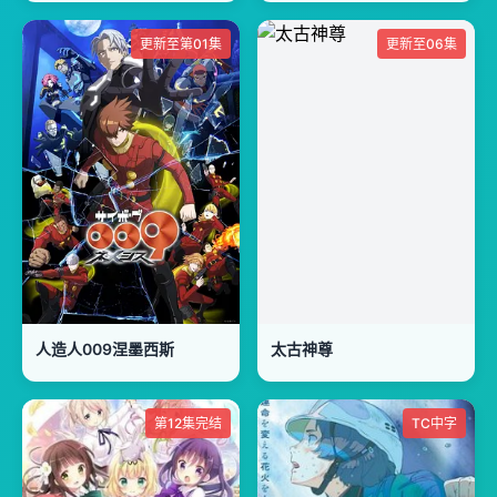
更新至第01集
更新至06集
人造人009涅墨西斯
太古神尊
第12集完结
TC中字