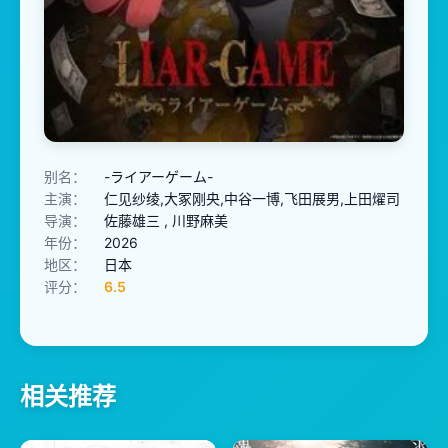
别名：
-ライアーゲーム-
主演：
仁见纱绫,大冢刚央,中谷一博,飞田展男,上田燿司
导演：
佐藤雄三 , 川野麻美
年份：
2026
地区：
日本
评分：
6.5
相关推荐