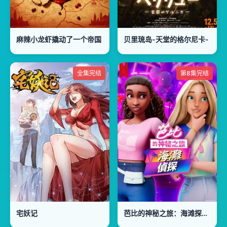
麻辣小龙虾撬动了一个帝国
贝里琉岛-天堂的格尔尼卡-
全集完结
第8集完结
宅妖记
芭比的神秘之旅：海滩探案集国语版