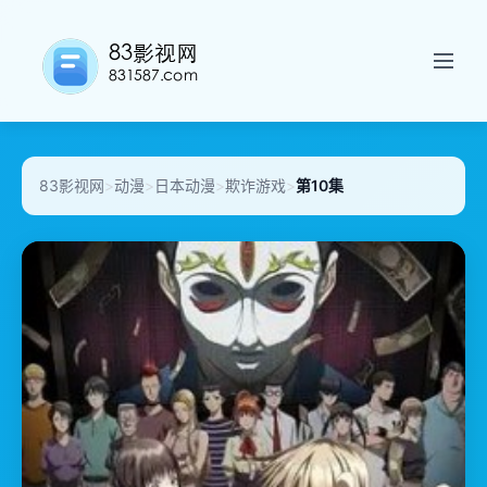
83影视网
>
动漫
>
日本动漫
>
欺诈游戏
>
第10集