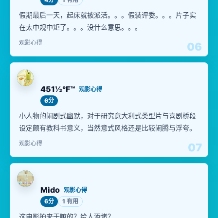
假期最后一天，起床就被派活。。。假装评委。。。片子实
在太中规中矩了。。。没什么意思。。。
观影心得
06
451½°F™
观影心得
6分
小人物的闹剧式幽默，对于研究意大利式类型片与喜剧桥段
设定颇有教科书意义，当然意式风格还是比较闹腾与浮夸。
观影心得
07
Mido
观影心得
6分
1 有用
这电影拍来干嘛的？给人添堵？