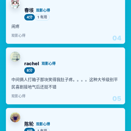
春垓
观影心得
4分
1 有用
闹疼
观影心得
04
rachel
观影心得
8分
中间俩人打箱子那块笑得我肚子疼。。。。这种大爷级别平
民喜剧接地气后还挺不错
观影心得
05
陈轮
观影心得
4分
1 有用