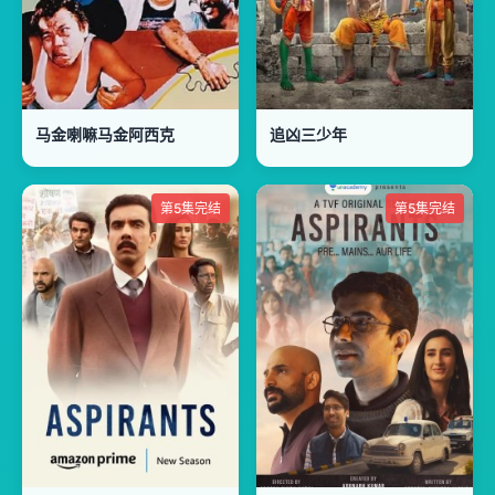
马金喇嘛马金阿西克
追凶三少年
第5集完结
第5集完结