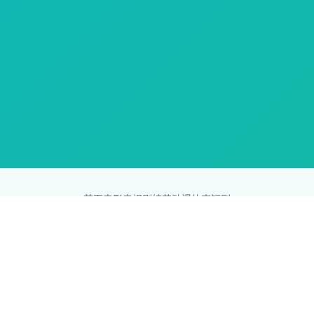
首页
电影
电视剧
综艺
动漫
体育
短剧
83影视网
Copyright © 2026
831587.com
版权所有
免责声明：本站所有内容均来自互联网，版权归原创者所有，如果
侵犯了你的权益，请通知我们，我们会及时删除侵权内容，谢谢合
作。
网站地图
|
排行榜
|
最新更新
|
Sitemap