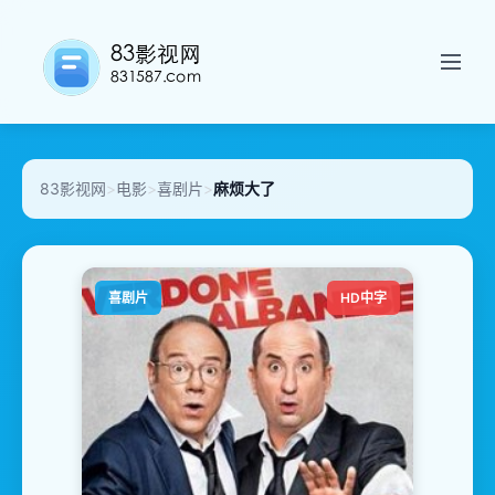
83影视网
>
电影
>
喜剧片
>
麻烦大了
喜剧片
HD中字