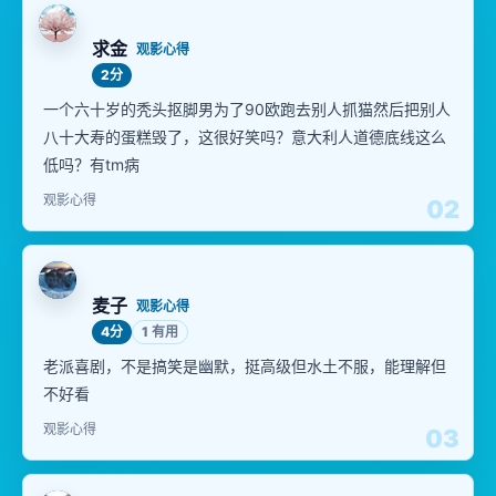
求金
观影心得
2分
一个六十岁的秃头抠脚男为了90欧跑去别人抓猫然后把别人
八十大寿的蛋糕毁了，这很好笑吗？意大利人道德底线这么
低吗？有tm病
观影心得
02
麦子
观影心得
4分
1 有用
老派喜剧，不是搞笑是幽默，挺高级但水土不服，能理解但
不好看
观影心得
03