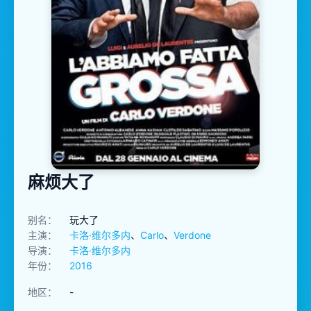
麻烦大了
别名：
玩大了
主演：
卡洛·维尔多内
、
Carlo
、
Verdone
导演：
卡洛·维尔多内
年份：
2016
地区：
-