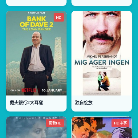
HD
戴夫银行2大耳窿
独自绽放
更新HD
HD中字