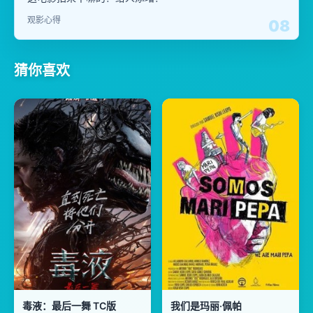
观影心得
08
猜你喜欢
毒液：最后一舞 TC版
我们是玛丽·佩帕