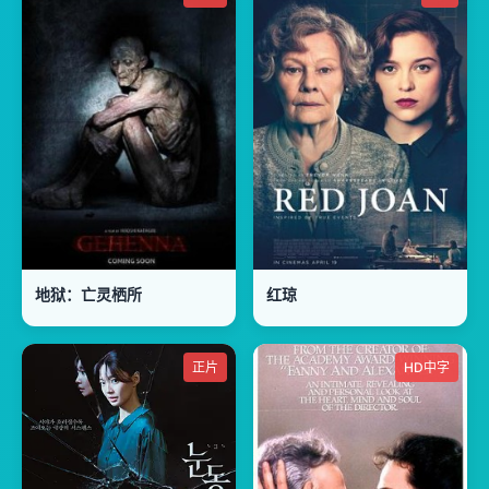
地狱：亡灵栖所
红琼
正片
HD中字