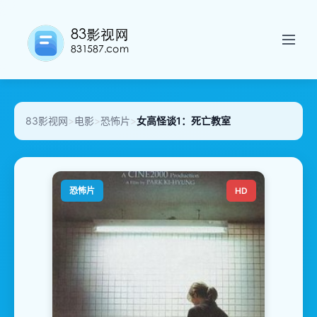
83影视网
>
电影
>
恐怖片
>
女高怪谈1：死亡教室
恐怖片
HD