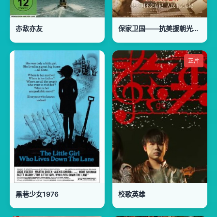
亦敌亦友
保家卫国——抗美援朝光影纪实
正片
黑巷少女1976
校歌英雄