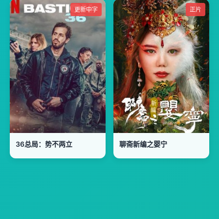
更新中字
正片
36总局：势不两立
聊斋新编之婴宁