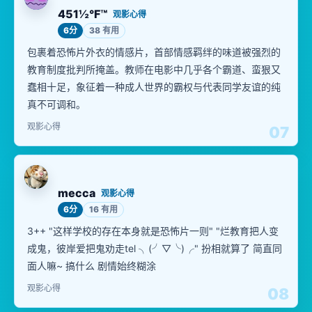
451½°F™
观影心得
6分
38 有用
包裹着恐怖片外衣的情感片，首部情感羁绊的味道被强烈的
教育制度批判所掩盖。教师在电影中几乎各个霸道、蛮狠又
蠢相十足，象征着一种成人世界的霸权与代表同学友谊的纯
真不可调和。
观影心得
07
mecca
观影心得
6分
16 有用
3++ "这样学校的存在本身就是恐怖片一则" "烂教育把人变
成鬼，彼岸爱把鬼劝走tel ╮(╯▽╰)╭" 扮相就算了 简直同
面人嘛~ 搞什么 剧情始终糊涂
观影心得
08