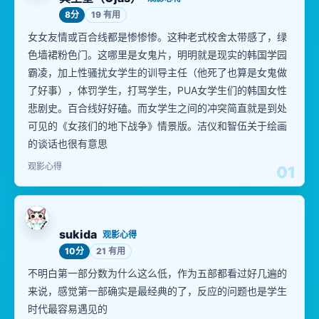
8分
19 有用
女女友情或百合线都是惨惨惨。这种老式校舍太带感了，绿
色墙裙粉色门。这哪里是女鬼片，明明就是现实的韩国学园
霸凌，加上性骚扰女学生的训导主任（他死了也算是女鬼做
了好事），体罚学生，打骂学生，PUA女学生们的韩国女性
悲剧史。百合线好好磕。而女学生之间的冲突简直就是到处
可见的《女孩们的地下战争》情景版。洁仪和智伍关于绘画
的谈话也很有意思
观影心得
01
sukida
观影心得
10分
21 有用
不明白第一部分数为什么这么低，作为五部都看过好几遍的
来说，感觉第一部确实是最经典的了，反应的问题也是学生
时代最容易遇见的