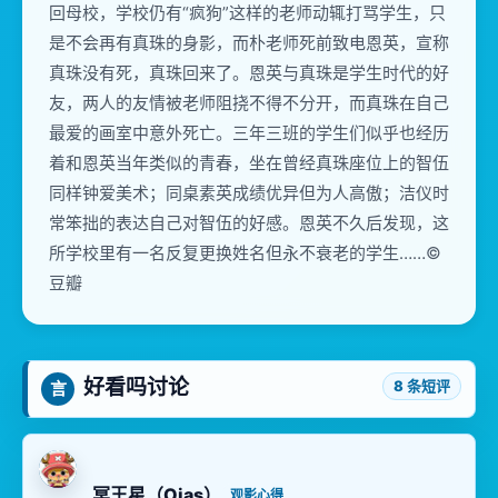
回母校，学校仍有“疯狗”这样的老师动辄打骂学生，只
是不会再有真珠的身影，而朴老师死前致电恩英，宣称
真珠没有死，真珠回来了。恩英与真珠是学生时代的好
友，两人的友情被老师阻挠不得不分开，而真珠在自己
最爱的画室中意外死亡。三年三班的学生们似乎也经历
着和恩英当年类似的青春，坐在曾经真珠座位上的智伍
同样钟爱美术；同桌素英成绩优异但为人高傲；洁仪时
常笨拙的表达自己对智伍的好感。恩英不久后发现，这
所学校里有一名反复更换姓名但永不衰老的学生……©
豆瓣
好看吗讨论
8 条短评
言
冥王星（Ojas）
观影心得