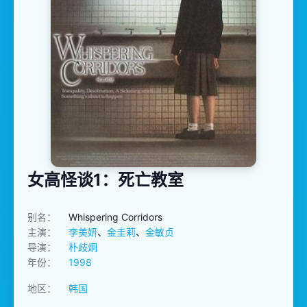
女高怪谈1：死亡教室
别名：
Whispering Corridors
主演：
李美妍
、
金圭莉
、
金敏贞
导演：
朴歧炯
年份：
1998
地区：
韩国