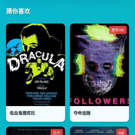
猜你喜欢
更新HD
吸血鬼德库拉
夺命追随
正片
HD