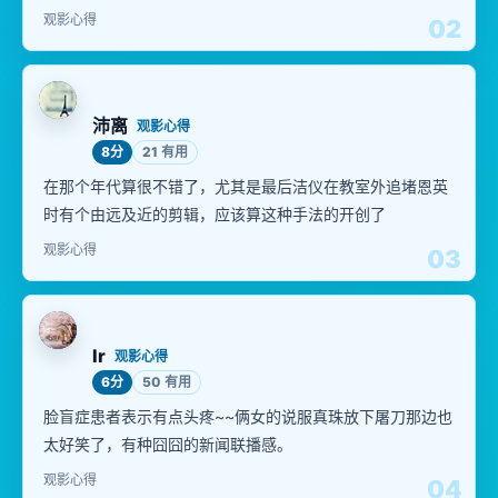
观影心得
02
沛离
观影心得
8分
21 有用
在那个年代算很不错了，尤其是最后洁仪在教室外追堵恩英
时有个由远及近的剪辑，应该算这种手法的开创了
观影心得
03
Ir
观影心得
6分
50 有用
脸盲症患者表示有点头疼~~俩女的说服真珠放下屠刀那边也
太好笑了，有种囧囧的新闻联播感。
观影心得
04