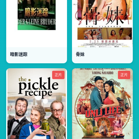
暗影迷踪
骨妹
正片
正片