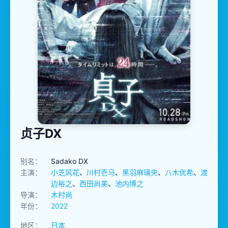
贞子DX
别名：
Sadako DX
主演：
小芝风花
、
川村壱马
、
黑羽麻璃央
、
八木优希
、
渡
边裕之
、
西田尚美
、
池内博之
导演：
木村尚
年份：
2022
地区：
日本