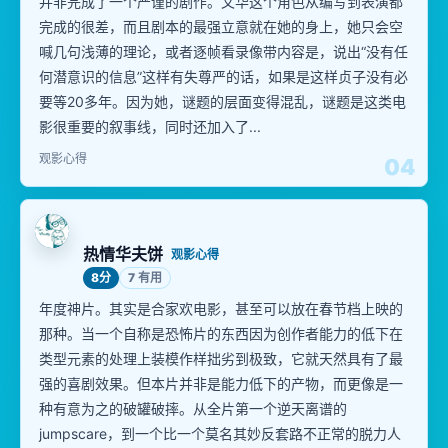
并非完成了一个严谨的剧作。文华这个角色从编写到表演都
完成的很差，而且剧本的最强立意就在她的身上，她只会空
喊几句浅薄的理论，或者逐帧看录像带内容是，说出“没有任
何潜意识的信息”这样有失尊严的话，如果是这样贞子没有必
要等20多年。因为她，谜题的层面变得混乱，谜题是这类电
影很重要的叙事线，同时还加入了...
观影心得
04
热情华夫饼
观影心得
8分
7 有用
年度神片。其实是合家欢电影，甚至可以放在春节档上映的
那种。当一个自称是恐怖片的东西因为创作者能力的低下在
类型元素的处理上装模作样拙劣到极致，它就天然具有了最
强的喜剧效果。但本片并非是能力低下的产物，而更像是一
种有意为之的破罐破摔。从全片第一个逆天离谱的
jumpscare，到一个比一个莫名其妙反套路不正常的脱力人