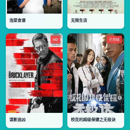
泡菜食谱
无限生活
HD
已完结
谍影追凶
校花的超级保镖之无极诀