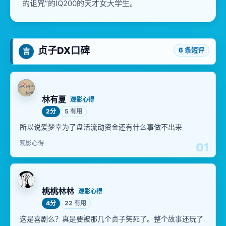
的诅咒”的IQ200的天才女大学生。
贞子DX口碑
6 条短评
言
林有夏
观影心得
2分
5 有用
所以说爱梦幸为了盘活流动资金还有什么事做不出来
观影心得
01
桃桃林林
观影心得
4分
22 有用
这是喜剧么？真是要被那几个贞子笑死了。整个故事还玩了