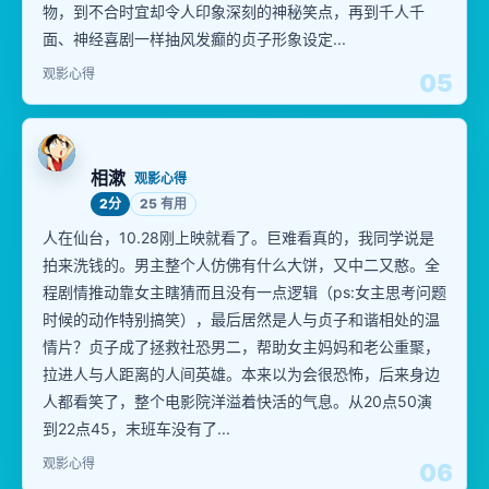
物，到不合时宜却令人印象深刻的神秘笑点，再到千人千
面、神经喜剧一样抽风发癫的贞子形象设定...
观影心得
05
相漱
观影心得
2分
25 有用
人在仙台，10.28刚上映就看了。巨难看真的，我同学说是
拍来洗钱的。男主整个人仿佛有什么大饼，又中二又憨。全
程剧情推动靠女主瞎猜而且没有一点逻辑（ps:女主思考问题
时候的动作特别搞笑），最后居然是人与贞子和谐相处的温
情片？贞子成了拯救社恐男二，帮助女主妈妈和老公重聚，
拉进人与人距离的人间英雄。本来以为会很恐怖，后来身边
人都看笑了，整个电影院洋溢着快活的气息。从20点50演
到22点45，末班车没有了...
观影心得
06