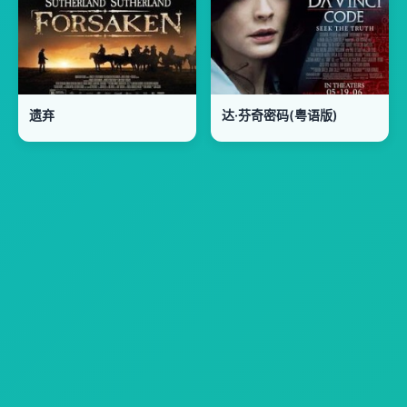
遗弃
达·芬奇密码(粤语版)