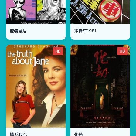
变装皇后
冲锋车1981
HD
HD
情系我心
化劫