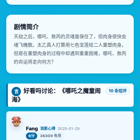
剧情简介
天劫之后，哪吒、敖丙的灵魂虽保住了，但肉身很快会
魂飞魄散。太乙真人打算用七色宝莲给二人重塑肉身。
但是在重塑肉身的过程中却遇到重重困难，哪吒、敖丙
的命运将走向何方？
好看吗讨论：《哪吒之魔童闹
10 条短评
言
海》
Fang
观影心得
2025-01-29
6分
36309 有用