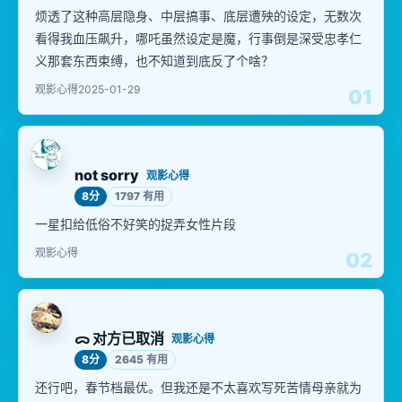
烦透了这种高层隐身、中层搞事、底层遭殃的设定，无数次
看得我血压飙升，哪吒虽然设定是魔，行事倒是深受忠孝仁
义那套东西束缚，也不知道到底反了个啥？
观影心得
2025-01-29
01
not sorry
观影心得
8分
1797 有用
一星扣给低俗不好笑的捉弄女性片段
观影心得
02
ᯅ 对方已取消
观影心得
8分
2645 有用
还行吧，春节档最优。但我还是不太喜欢写死苦情母亲就为