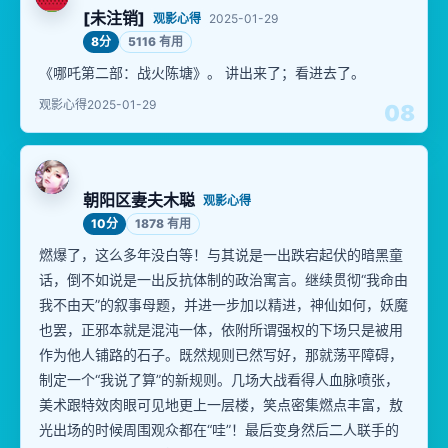
[未注销]
观影心得
2025-01-29
8分
5116 有用
《哪吒第二部：战火陈塘》。 讲出来了；看进去了。
观影心得
2025-01-29
08
朝阳区妻夫木聪
观影心得
10分
1878 有用
燃爆了，这么多年没白等！与其说是一出跌宕起伏的暗黑童
话，倒不如说是一出反抗体制的政治寓言。继续贯彻“我命由
我不由天”的叙事母题，并进一步加以精进，神仙如何，妖魔
也罢，正邪本就是混沌一体，依附所谓强权的下场只是被用
作为他人铺路的石子。既然规则已然写好，那就荡平障碍，
制定一个“我说了算”的新规则。几场大战看得人血脉喷张，
美术跟特效肉眼可见地更上一层楼，笑点密集燃点丰富，敖
光出场的时候周围观众都在“哇”！最后变身然后二人联手的