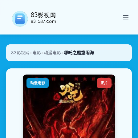
83影视网
>
电影
>
动漫电影
>
哪吒之魔童闹海
动漫电影
正片