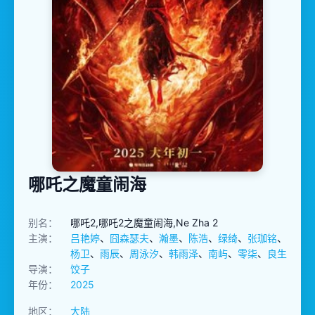
哪吒之魔童闹海
别名：
哪吒2,哪吒2之魔童闹海,Ne Zha 2
主演：
吕艳婷
、
囧森瑟夫
、
瀚墨
、
陈浩
、
绿绮
、
张珈铭
、
杨卫
、
雨辰
、
周泳汐
、
韩雨泽
、
南屿
、
零柒
、
良生
导演：
饺子
年份：
2025
地区：
大陆