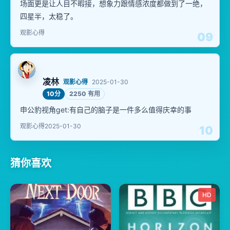
场面更是让人目不暇接，想象力跟情感浓度都做到了一绝，
四星半，太稳了。
观影心得
09
凌林
观影心得
2025-01-30
10分
2250 有用
申公豹视角get:有自己的脑子是一件多么值得庆幸的事
观影心得
2025-01-30
10
猜你喜欢
HD