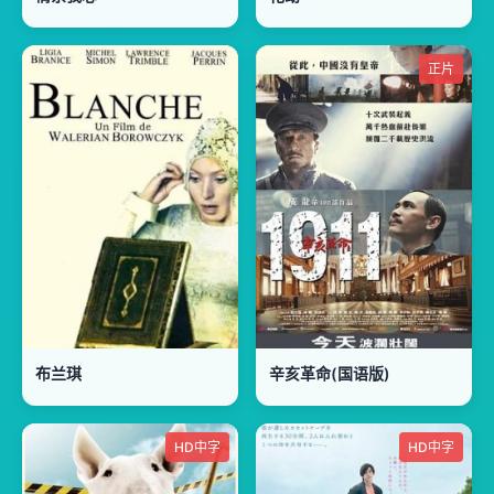
正片
布兰琪
辛亥革命(国语版)
HD中字
HD中字