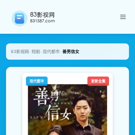
83影视网
>
短剧
>
现代都市
>
善男信女
现代都市
更新全集