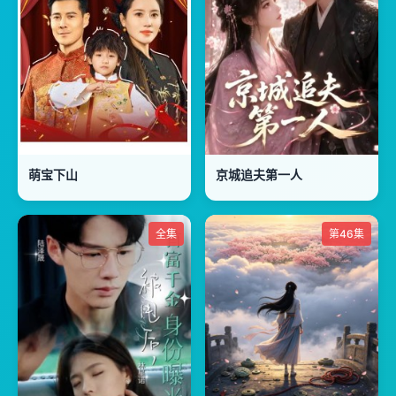
萌宝下山
京城追夫第一人
全集
第46集