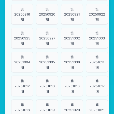
第
第
第
第
20250916
20250920
20250921
20250922
期
期
期
期
第
第
第
第
20250925
20250927
20251002
20251003
期
期
期
期
第
第
第
第
20251004
20251005
20251008
20251011
期
期
期
期
第
第
第
第
20251012
20251013
20251016
20251017
期
期
期
期
第
第
第
第
20251018
20251019
20251020
20251021