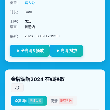
类型：
真人秀
时长：
34:0
上映：
未知
语言：
普通话
更新：
2026-08-09 12:19:30
全高清5 播放
高清 播放
金牌调解2024 在线播放
全高清5
高清
测速失败
测速失败