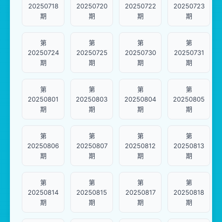
20250718
20250720
20250722
20250723
期
期
期
期
第
第
第
第
20250724
20250725
20250730
20250731
期
期
期
期
第
第
第
第
20250801
20250803
20250804
20250805
期
期
期
期
第
第
第
第
20250806
20250807
20250812
20250813
期
期
期
期
第
第
第
第
20250814
20250815
20250817
20250818
期
期
期
期