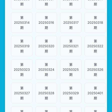
期
期
期
期
第
第
第
第
20250314
20250316
20250317
20250318
期
期
期
期
第
第
第
第
20250319
20250320
20250321
20250322
期
期
期
期
第
第
第
第
20250323
20250324
20250325
20250326
期
期
期
期
第
第
第
第
20250327
20250328
20250329
20250401
期
期
期
期
第
第
第
第