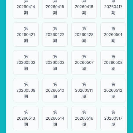
第
第
第
第
20260414
20260415
20260416
20260417
期
期
期
期
第
第
第
第
20260421
20260422
20260428
20260501
期
期
期
期
第
第
第
第
20260502
20260503
20260507
20260508
期
期
期
期
第
第
第
第
20260509
20260510
20260511
20260512
期
期
期
期
第
第
第
第
20260513
20260514
20260516
20260517
期
期
期
期