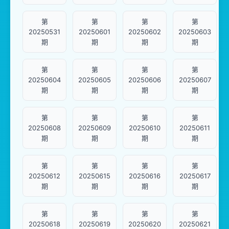
第
第
第
第
20250531
20250601
20250602
20250603
期
期
期
期
第
第
第
第
20250604
20250605
20250606
20250607
期
期
期
期
第
第
第
第
20250608
20250609
20250610
20250611
期
期
期
期
第
第
第
第
20250612
20250615
20250616
20250617
期
期
期
期
第
第
第
第
20250618
20250619
20250620
20250621