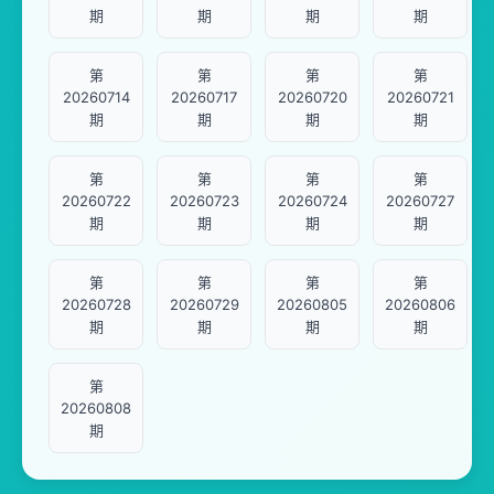
期
期
期
期
第
第
第
第
20260714
20260717
20260720
20260721
期
期
期
期
第
第
第
第
20260722
20260723
20260724
20260727
期
期
期
期
第
第
第
第
20260728
20260729
20260805
20260806
期
期
期
期
第
20260808
期