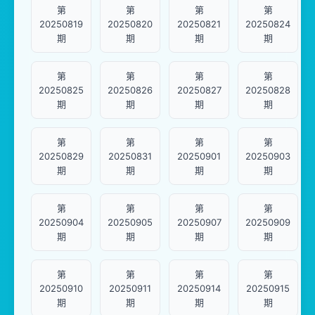
第
第
第
第
20250819
20250820
20250821
20250824
期
期
期
期
第
第
第
第
20250825
20250826
20250827
20250828
期
期
期
期
第
第
第
第
20250829
20250831
20250901
20250903
期
期
期
期
第
第
第
第
20250904
20250905
20250907
20250909
期
期
期
期
第
第
第
第
20250910
20250911
20250914
20250915
期
期
期
期