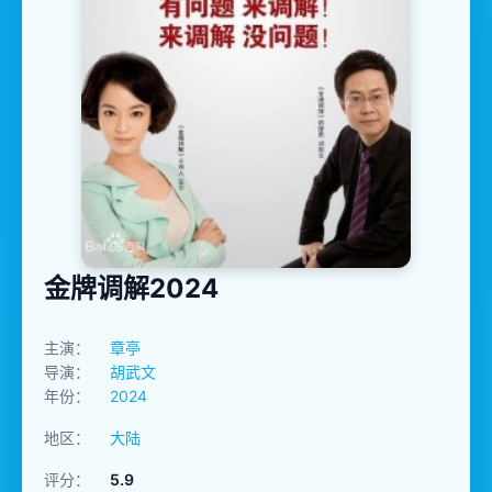
金牌调解2024
主演：
章亭
导演：
胡武文
年份：
2024
地区：
大陆
评分：
5.9