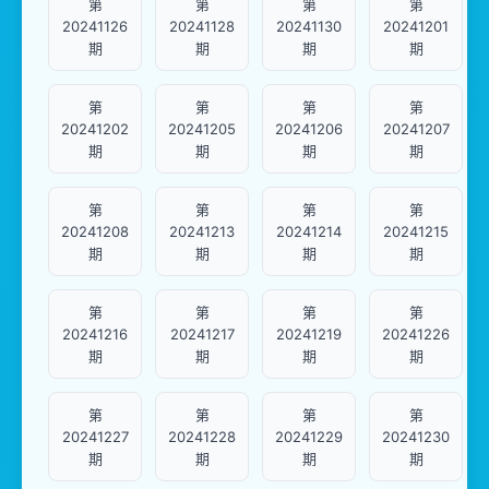
第
第
第
第
20241126
20241128
20241130
20241201
期
期
期
期
第
第
第
第
20241202
20241205
20241206
20241207
期
期
期
期
第
第
第
第
20241208
20241213
20241214
20241215
期
期
期
期
第
第
第
第
20241216
20241217
20241219
20241226
期
期
期
期
第
第
第
第
20241227
20241228
20241229
20241230
期
期
期
期