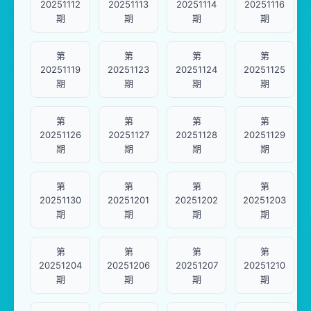
20251112
20251113
20251114
20251116
期
期
期
期
第
第
第
第
20251119
20251123
20251124
20251125
期
期
期
期
第
第
第
第
20251126
20251127
20251128
20251129
期
期
期
期
第
第
第
第
20251130
20251201
20251202
20251203
期
期
期
期
第
第
第
第
20251204
20251206
20251207
20251210
期
期
期
期