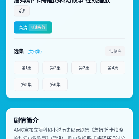
詹姆斯·卡梅隆的科幻故事 在线播放
高清
测速失败
选集
(共6集)
倒序
第1集
第2集
第3集
第4集
第5集
第6集
剧情简介
AMC宣布立项科幻小说历史纪录剧集《詹姆斯·卡梅隆
的科幻小说轶事》(暂译)。剧中詹姆斯·卡梅隆将通过分