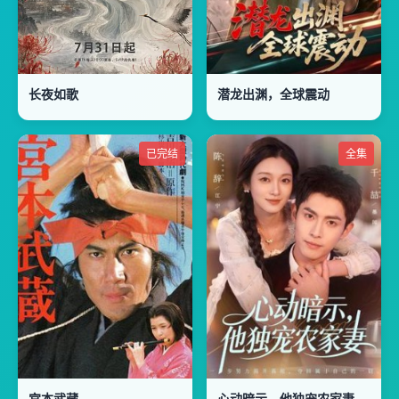
长夜如歌
潜龙出渊，全球震动
已完结
全集
宫本武藏
心动暗示，他独宠农家妻