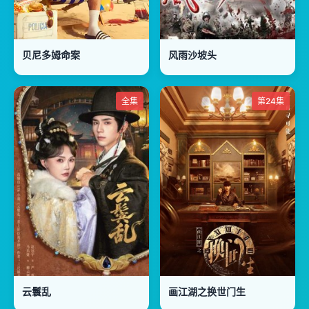
贝尼多姆命案
风雨沙坡头
全集
第24集
云鬟乱
画江湖之换世门生