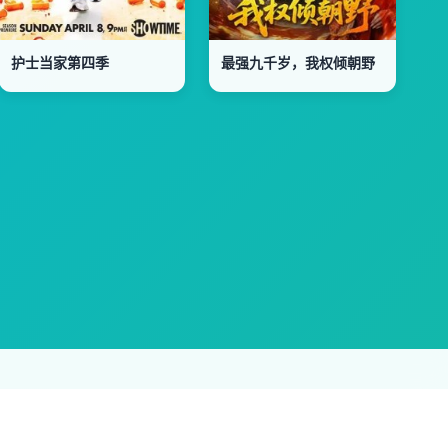
护士当家第四季
最强九千岁，我权倾朝野