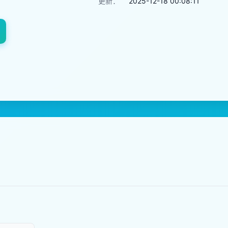
更新：
2025-12-18 00:08:11