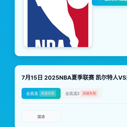
7月15日 2025NBA夏季联赛 凯尔特人V
全高清
全高清2
测速失败
测速失败
国语