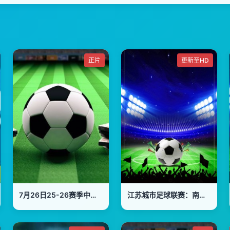
正片
更新至HD
7月26日25-26赛季中超联赛 云南玉昆VS深圳新鹏城
江苏城市足球联赛：南京队VS连云港队20260725