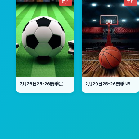
正片
正片
7月26日25-26赛季足球热身赛 利物浦VS桑德兰
2月20日25-26赛季NBA常规赛 火箭VS黄蜂