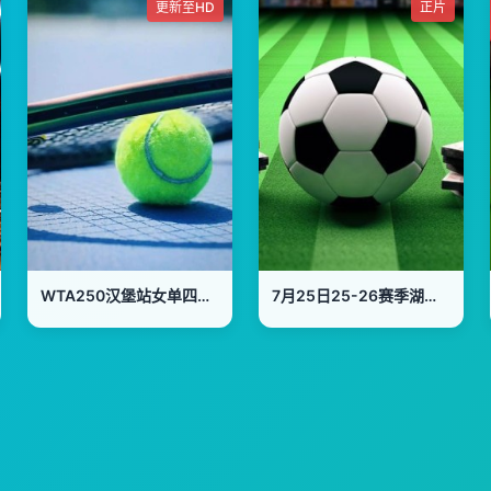
更新至HD
正片
WTA250汉堡站女单四分之一决赛：邦达尔VS查拉耶娃
7月25日25-26赛季湖北省城市足球联赛 十堰武当队VS潜江龙虾队