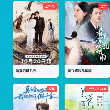
全24集
全集
娇妻芳龄几许
看飞絮吹乱烟雨
全集
已完结 共24集