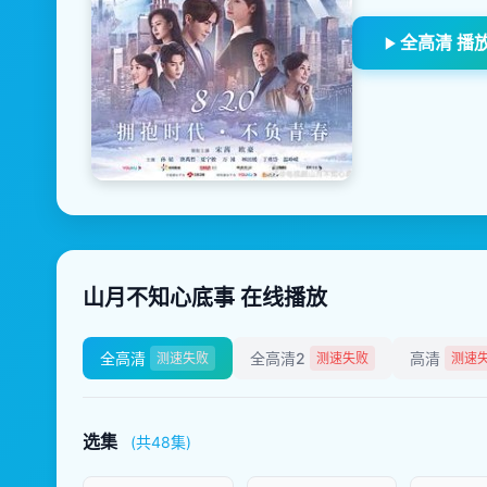
全高清 播
山月不知心底事 在线播放
全高清
全高清2
高清
测速失败
测速失败
测速
选集
(共48集)