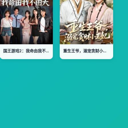
国王游戏2：我命由我不由天
重生王爷，溺宠贪财小王妃