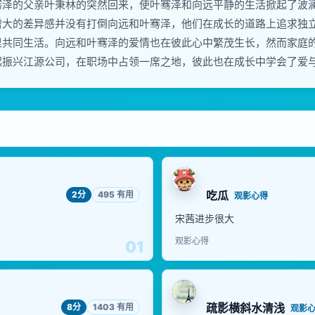
骞泽的父亲叶秉林的突然回来，使叶骞泽和向远平静的生活掀起了波
增大的差异感并没有打倒向远和叶骞泽，他们在成长的道路上追求独
里共同生活。向远和叶骞泽的爱情也在彼此心中繁茂生长，然而家庭
起振兴江源公司，在职场中占领一席之地，彼此也在成长中学会了爱
吃瓜
2分
495 有用
观影心得
宋茜进步很大
观影心得
01
疏影横斜水清浅
8分
1403 有用
观影