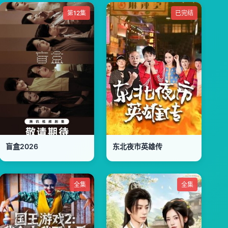
第12集
已完结
盲盒2026
东北夜市英雄传
全集
全集