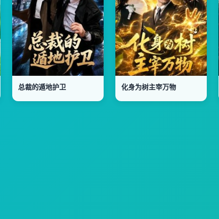
总裁的遁地护卫
化身为树主宰万物