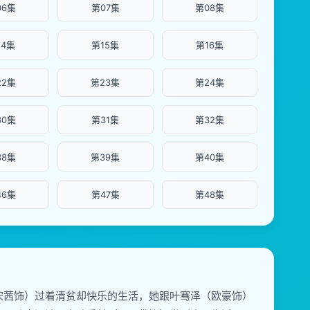
06集
第07集
第08集
14集
第15集
第16集
22集
第23集
第24集
30集
第31集
第32集
38集
第39集
第40集
46集
第47集
第48集
宋茜饰）过着清贫却快乐的生活，她跟叶骞泽（欧豪饰）