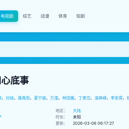
电视剧
综艺
动漫
体育
短剧
知心底事
豪
、
孙铱
、
唐禹哲
、
夏宁骏
、
万潼
、
林田媛
、
丁勇岱
、
温峥嵘
、
李崇霄
、
地区：
大陆
产
时长：
未知
更新：
2026-03-06 06:17:27