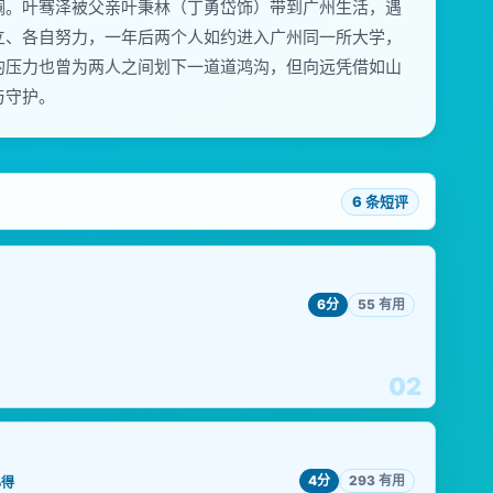
澜。叶骞泽被父亲叶秉林（丁勇岱饰）带到广州生活，遇
立、各自努力，一年后两个人如约进入广州同一所大学，
的压力也曾为两人之间划下一道道鸿沟，但向远凭借如山
与守护。
6 条短评
6分
55 有用
02
4分
293 有用
心得