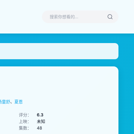
杨童舒
、
夏恩
评分：
6.3
上映：
未知
集数：
48