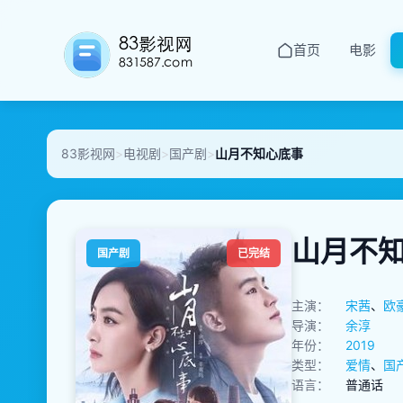
首页
电影
83影视网
>
电视剧
>
国产剧
>
山月不知心底事
山月不
国产剧
已完结
主演：
宋茜
、
欧
导演：
余淳
年份：
2019
类型：
爱情
、
国
语言：
普通话