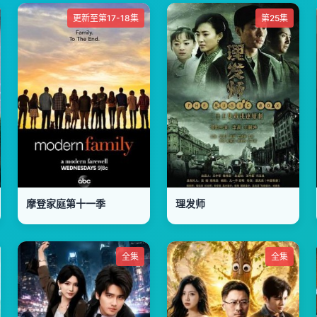
更新至第17-18集
第25集
摩登家庭第十一季
理发师
全集
全集