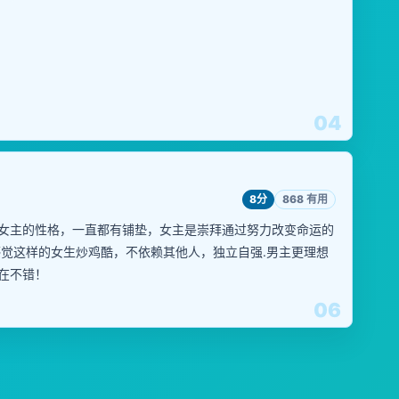
04
8分
868 有用
女主的性格，一直都有铺垫，女主是崇拜通过努力改变命运的
感觉这样的女生炒鸡酷，不依赖其他人，独立自强.男主更理想
在不错！
06