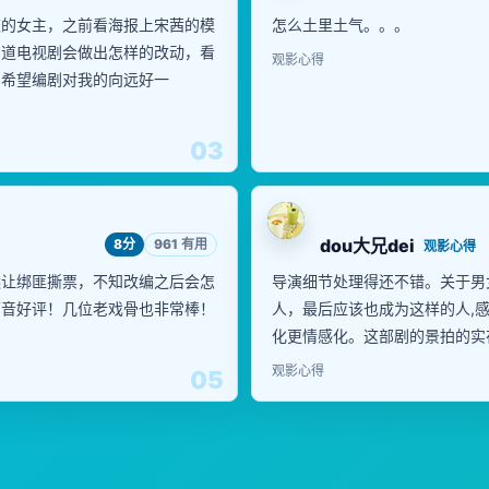
欢的女主，之前看海报上宋茜的模
怎么土里土气。。。
知道电视剧会做出怎样的改动，看
观影心得
。希望编剧对我的向远好一
03
dou大兄dei
8分
961 有用
观影心得
远让绑匪撕票，不知改编之后会怎
导演细节处理得还不错。关于男
原音好评！几位老戏骨也非常棒！
人，最后应该也成为这样的人,
化更情感化。这部剧的景拍的实
观影心得
05