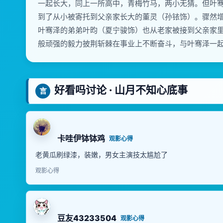
一起长大，同上一所高中，青梅竹马，两小无猜。但叶
到了从小被寄托到父亲家长大的董灵（孙铱饰）。骤然
叶骞泽的弟弟叶昀（夏宁骏饰）也从老家被接到父亲家
般顽强的毅力披荆斩棘在事业上不断奋斗，与叶骞泽一
好看吗讨论 · 山月不知心底事
言
卡哇伊钵钵鸡
观影心得
老黄瓜刷绿漆，装嫩，男女主演技太尴尬了
观影心得
豆友43233504
观影心得