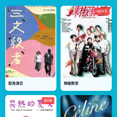
HD中字
配角演员
辣椒教室
第9集