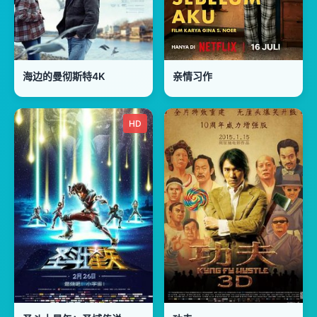
海边的曼彻斯特4K
亲情习作
HD