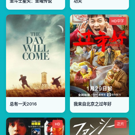
圣斗士星矢：圣域传说
功夫
HD中字
总有一天2016
我来自北京之过年好
HD
正片