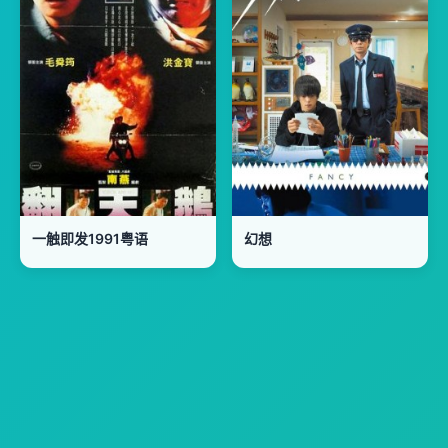
一触即发1991粤语
幻想