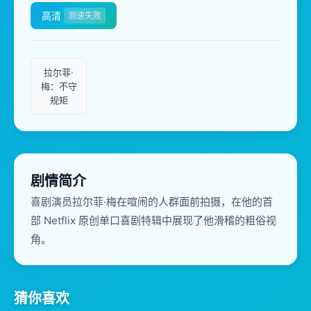
高清
测速失败
拉尔菲·
梅：不守
规矩
剧情简介
喜剧演员拉尔菲·梅在喧闹的人群面前拍摄，在他的首
部 Netflix 原创单口喜剧特辑中展现了他滑稽的粗俗视
角。
猜你喜欢