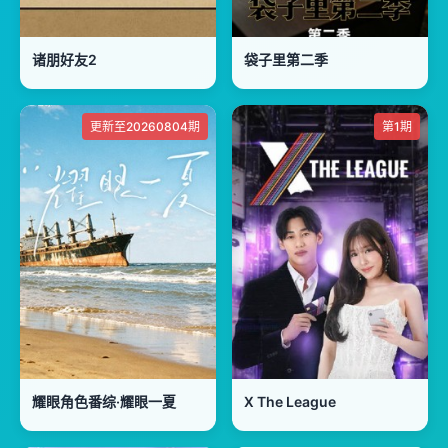
诸朋好友2
袋子里第二季
更新至20260804期
第1期
耀眼角色番综·耀眼一夏
X The League