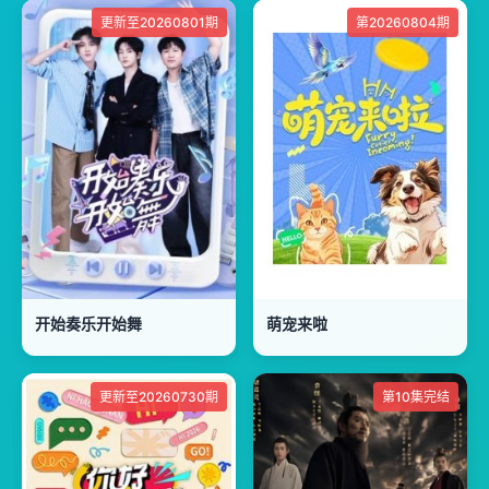
更新至20260801期
第20260804期
开始奏乐开始舞
萌宠来啦
更新至20260730期
第10集完结