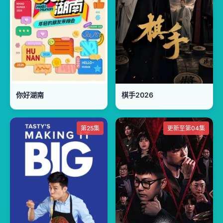
你好湖南
棋手2026
第25集
更新至第04集