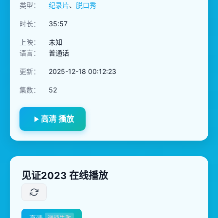
类型：
纪录片
、
脱口秀
时长：
35:57
上映：
未知
语言：
普通话
更新：
2025-12-18 00:12:23
集数：
52
高清 播放
见证2023 在线播放