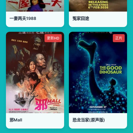
一妻两夫1988
冤家囧途
更新HD
正片
邪Mall
恐龙当家(原声版)