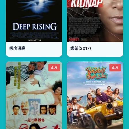
极度深寒
绑架(2017)
正片
正片