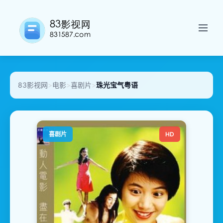
83影视网
>
电影
>
喜剧片
>
珠光宝气粤语
喜剧片
HD