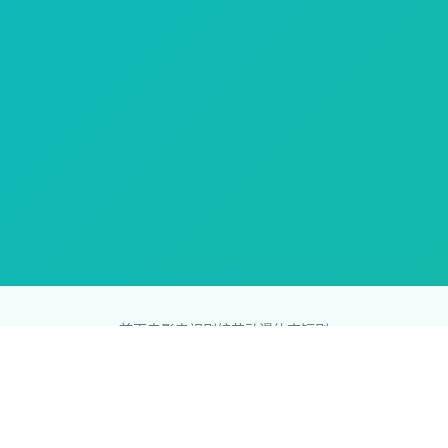
首页
电影
电视剧
综艺
动漫
体育
短剧
83影视网
Copyright © 2026
831587.com
版权所有
免责声明：本站所有内容均来自互联网，版权归原创者所有，如果
侵犯了你的权益，请通知我们，我们会及时删除侵权内容，谢谢合
作。