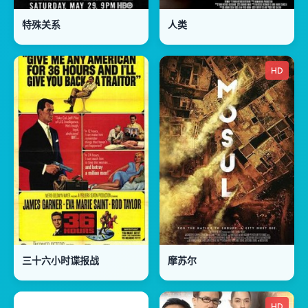
特殊关系
人类
HD
三十六小时谍报战
摩苏尔
HD