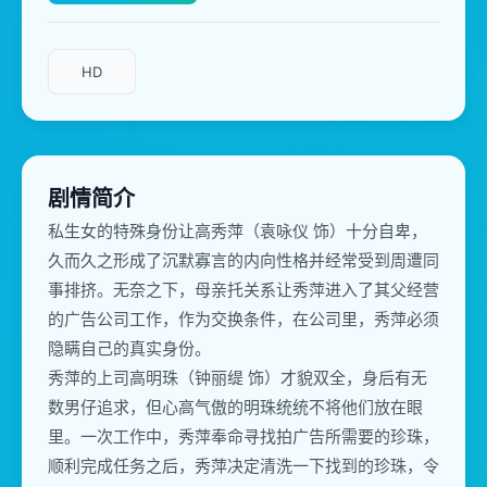
HD
剧情简介
私生女的特殊身份让高秀萍（袁咏仪 饰）十分自卑，
久而久之形成了沉默寡言的内向性格并经常受到周遭同
事排挤。无奈之下，母亲托关系让秀萍进入了其父经营
的广告公司工作，作为交换条件，在公司里，秀萍必须
隐瞒自己的真实身份。
秀萍的上司高明珠（钟丽缇 饰）才貌双全，身后有无
数男仔追求，但心高气傲的明珠统统不将他们放在眼
里。一次工作中，秀萍奉命寻找拍广告所需要的珍珠，
顺利完成任务之后，秀萍决定清洗一下找到的珍珠，令