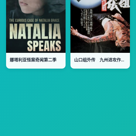
娜塔利亚怪案奇闻第二季
山口组外传 九州进攻作战山口組外伝