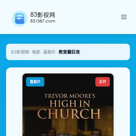
83影视网
>
电影
>
喜剧片
>
教堂癫狂夜
喜剧片
正片