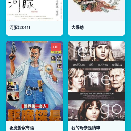
河豚(2011)
大爆劫
HD
驱魔警察粤语
我的母亲是纳粹