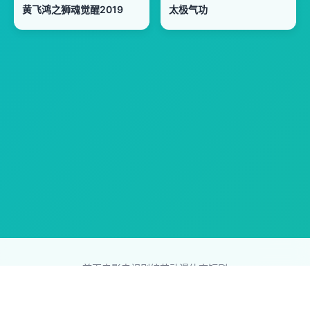
黄飞鸿之狮魂觉醒2019
太极气功
首页
电影
电视剧
综艺
动漫
体育
短剧
83影视网
Copyright © 2026
831587.com
版权所有
免责声明：本站所有内容均来自互联网，版权归原创者所有，如果