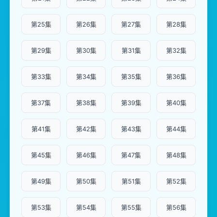
第25集
第26集
第27集
第28集
第29集
第30集
第31集
第32集
第33集
第34集
第35集
第36集
第37集
第38集
第39集
第40集
第41集
第42集
第43集
第44集
第45集
第46集
第47集
第48集
第49集
第50集
第51集
第52集
第53集
第54集
第55集
第56集