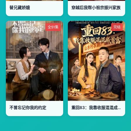
替兄藏娇娥
穿越后我帮小祖宗振兴家族
全51集
完结
不曾忘记你我的约定
重回83：我靠收服混混成首富