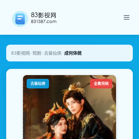
83影视网
>
短剧
>
古装仙侠
>
成何体统
古装仙侠
全集完结