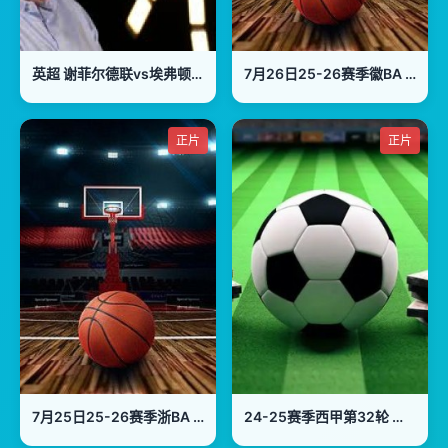
英超 谢菲尔德联vs埃弗顿 20230902(黄航)
7月26日25-26赛季徽BA 蚌埠VS宣城
正片
正片
7月25日25-26赛季浙BA 瓯海60VS63洞头
24-25赛季西甲第32轮 西班牙人VS赫塔菲