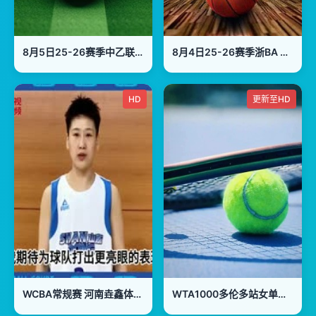
8月5日25-26赛季中乙联赛 温州俱乐部VS贵州贵阳竞技
8月4日25-26赛季浙BA 临安76VS67钱塘
HD
更新至HD
WCBA常规赛 河南垚鑫体育VS石家庄英励 20240101(姜帆)
WTA1000多伦多站女单第一轮：马里诺VS森梅兹