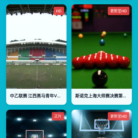
HD
更新至HD
中乙联赛 江西黑马青年VS广东广州豹 20240720
斯诺克上海大师赛决赛第一阶段：凯伦·威尔逊VS贾德·特鲁姆普
正片
更新至HD