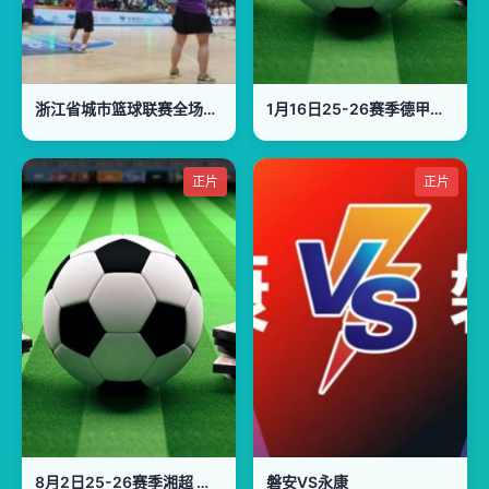
浙江省城市篮球联赛全场回放：富阳VS萧山
1月16日25-26赛季德甲联赛 奥格斯堡VS柏林联
正片
正片
8月2日25-26赛季湘超 衡阳队VS常德队
磐安VS永康