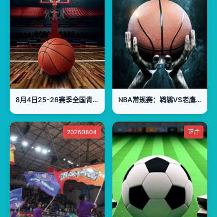
8月4日25-26赛季全国青年篮球联赛 福建浔兴81VS106上海久事
NBA常规赛：鹈鹕VS老鹰20260108
20260804
正片