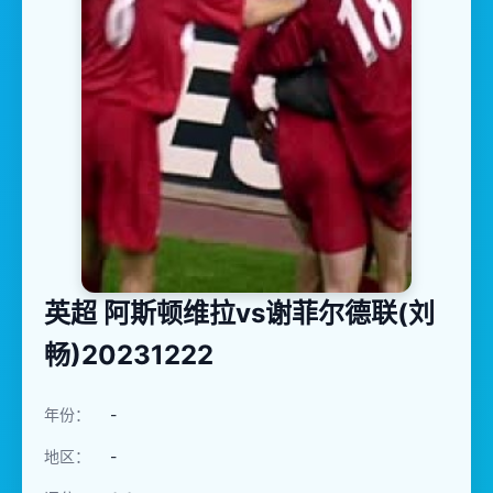
英超 阿斯顿维拉vs谢菲尔德联(刘
畅)20231222
年份：
-
地区：
-