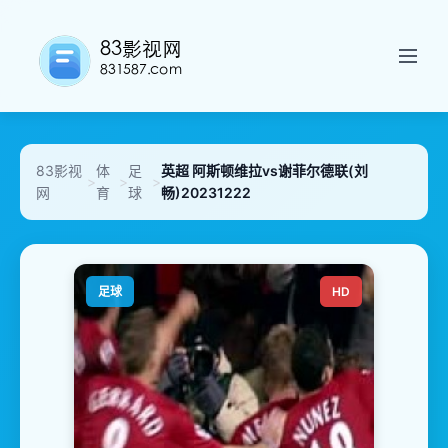
83影视
体
足
英超 阿斯顿维拉vs谢菲尔德联(刘
>
>
>
网
育
球
畅)20231222
足球
HD