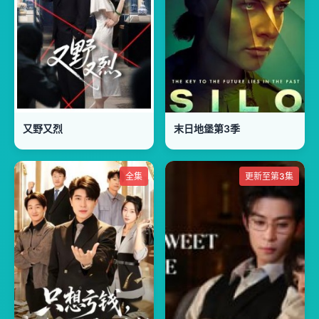
又野又烈​
末日地堡第3季
全集
更新至第3集