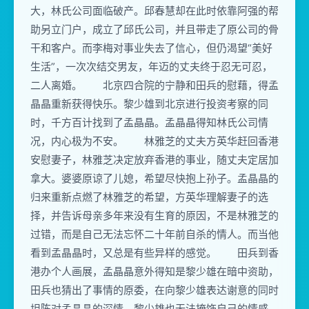
大，林氏公司面临破产。邱春慧却在此时依靠阿强的帮
助另立门户，成立了邱氏公司，并且带走了原公司的骨
干和客户。而李梅对事业失去了信心，但仍渴望“美好
生活”，一次次结交男友，年迈的丈夫终于忍无可忍，
二人离婚。 北京四合院的宁静和田兵的慰藉，得孟
晶晶重新获得快乐。黎少雄到北京进行投资考察的同
时，千方百计找到了孟晶晶。孟晶晶得知林氏公司情
况，内心极为不安。 林雅芝的丈夫方英华赶回香港
安慰妻子，林雅芝决定放弃香港的事业，随丈夫定居加
拿大。婆婆原谅了儿媳，希望尽快抱上孙子。孟晶晶的
归来重新点燃了林雅芝的希望，方英华理解妻子的选
择，并告诉母亲多年来没有生育的原因，不是林雅芝的
过错，而是自己无法忘怀二十年前自杀的情人。而当他
看到孟晶晶时，又总是有些异样的感觉。 田兵到香
港办个人画展，孟晶晶意外得知是黎少雄在暗中资助，
田兵也猜出了事情的原委，在向黎少雄表达谢意的同时
坦陈对孟晶晶的深情，黎少雄也无法掩饰自己的情感。