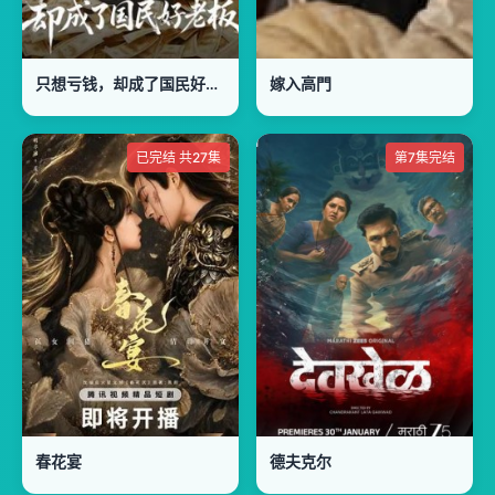
只想亏钱，却成了国民好老板
嫁入高門
已完结 共27集
第7集完结
春花宴
德夫克尔