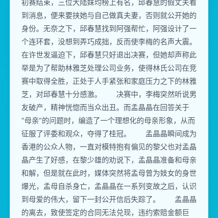
初赛结束，三位大陆妹均榜上有名，邱春慧的假丈夫看
到消息，便来要挟她与自己做真夫妻，否则就公开她的
身份。无奈之下，邱春慧找到阿强帮忙，阿强设计了一
个连环套，没想到弄巧成拙，反而使李梅的名声大震。
在许世发逼迫下，邱春慧只好退出决赛，但她却声称此
举是为了帮助林雅芝处理公司业务，使得林氏公司在竞
赛中取得全胜，正处于人手紧张和家庭压力之下的林雅
芝，对邱春慧十分感激。 决赛中，李梅突然听说男
友破产，精神恍惚而当众出丑。而孟晶晶在回答关于
“母亲”的问题时，编造了一个理想化的母亲形象，从而
征服了评委和观众，夺得了桂冠。 孟晶晶瞬间成为
香港的公众人物，一直对模特抱有偏见的黎父也对孟晶
晶产生了好感，在黎少雄的劝说下，孟晶晶准备和母亲
和解，但是就在此时，媒体突然将孟母曾为妓女的身世
爆光，孟母自杀身亡，孟晶晶在一系列变故之后，认识
到母爱的伟大，留下一封公开信后失踪了。 孟晶晶
的离去，致使签定的合同无法兑现，违约索赔金额巨