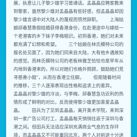
展，执意让儿子黎少雄学习普通话。孟晶晶应聘家教来
到黎家，虽然黎少雄对孟晶晶有些好感，但孟晶晶却因
黎少雄言语中对大陆人的蔑视而愤然辞职。 上海姑
娘邱春慧靠假结婚获得香港身份，在赴港途中与嫁给一
个老港客的乡下妹子李梅相识。初到香港，她们对未来
都充满了幻想和希望。 三个姑娘在林氏模特公司的
报名处见面了，因为她们同来自大陆，大有他乡遇故知
的感觉。而林氏模特公司的老板林雅芝恰恰也是早年从
内地到香港来的，所以对她们也格外照顾，鼓励她们竞
寻慈善小姐”，从而在香港立住脚。 但是随着时间
的推移，三个人逐渐表现出性格和追求上的差异。
孟晶晶对黎少雄的冷淡，与李梅、邱春慧急功近利的热
情形成了鲜明的对比，反而使得黎少雄更加喜爱孟晶
晶。 田兵为了见到孟晶晶，离开美术学院，来到深
圳一家广告公司打工，孟晶晶每天悄悄往返于深圳与香
港之间。但田兵无法适应深圳充满商业气息的生存环
境，而孟晶晶又不可能重回北京，两个人对前途十分迷