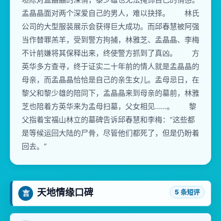
孟晶晶面对两个深爱自己的男人，难以抉择。 林氏
公司的大型服装展示会获得巨大成功。而邱春慧被阿强
当作替罪羔羊，受到警方拘捕，林雅芝、孟晶晶、李梅
不计前嫌将其保释出来，终使警方抓到了真凶。 方
英华多方查寻，终于证实二十年前的情人就是孟晶晶的
母亲，而孟晶晶恰恰是自己的亲生女儿。孟母忌日，在
黎父和黎少雄的陪同下，孟晶晶来到母亲的墓前，林雅
芝也陪着方英华来为孟母扫墓，父女相见……。 黎
父指着宝福山林立的墓碑告诉邱春慧和李梅：“这些都
是等候运回大陆的尸骨，尽管他们都死了，但是仍盼着
回去。”
天地情缘口碑
5 条短评
言