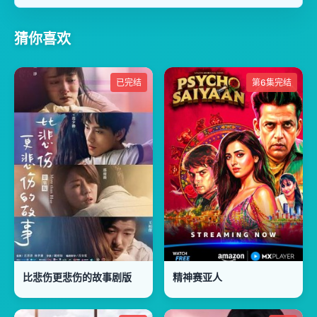
猜你喜欢
已完结
第6集完结
比悲伤更悲伤的故事剧版
精神赛亚人