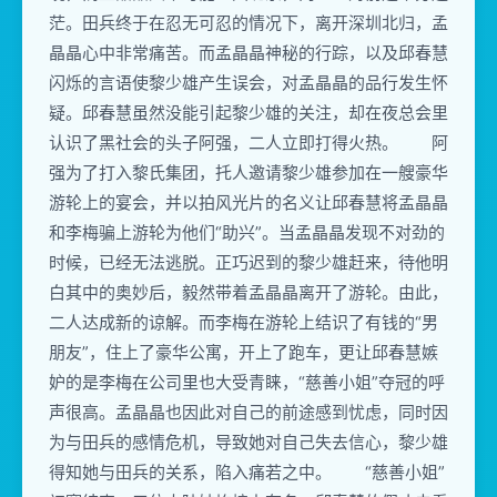
茫。田兵终于在忍无可忍的情况下，离开深圳北归，孟
晶晶心中非常痛苦。而孟晶晶神秘的行踪，以及邱春慧
闪烁的言语使黎少雄产生误会，对孟晶晶的品行发生怀
疑。邱春慧虽然没能引起黎少雄的关注，却在夜总会里
认识了黑社会的头子阿强，二人立即打得火热。 阿
强为了打入黎氏集团，托人邀请黎少雄参加在一艘豪华
游轮上的宴会，并以拍风光片的名义让邱春慧将孟晶晶
和李梅骗上游轮为他们“助兴”。当孟晶晶发现不对劲的
时候，已经无法逃脱。正巧迟到的黎少雄赶来，待他明
白其中的奥妙后，毅然带着孟晶晶离开了游轮。由此，
二人达成新的谅解。而李梅在游轮上结识了有钱的“男
朋友”，住上了豪华公寓，开上了跑车，更让邱春慧嫉
妒的是李梅在公司里也大受青睐，“慈善小姐”夺冠的呼
声很高。孟晶晶也因此对自己的前途感到忧虑，同时因
为与田兵的感情危机，导致她对自己失去信心，黎少雄
得知她与田兵的关系，陷入痛若之中。 “慈善小姐”