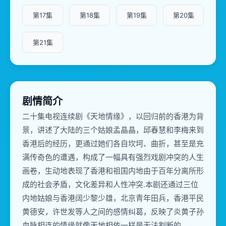
第17集
第18集
第19集
第20集
第21集
剧情简介
二十集电视连续剧《天地情缘》，以回归前的香港为背
景，讲述了大陆的三个姑娘孟晶晶，邱春慧和李梅来到
香港后的经历，更通过她们各自坎坷、曲折，甚至是充
满传奇色的遭遇，构成了一幅具有强烈戏剧冲突的人生
画卷，生动地表现了香港和祖国内地由于百年分离所形
成的社会矛盾，文化差异和人性冲突.本剧还通过三位
内地姑娘与香港阔少黎少雄，北京青年田兵，香港平民
黄德安，许世发等人之间的感情纠葛，反映了炎黄子孙
血脉相连的情缘就像天地相依一样是无法割断的。