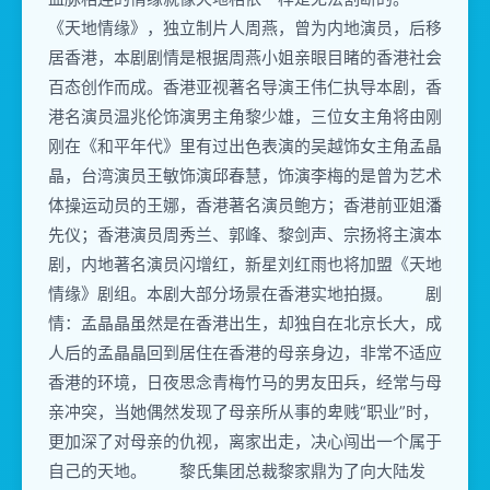
《天地情缘》，独立制片人周燕，曾为内地演员，后移
居香港，本剧剧情是根据周燕小姐亲眼目睹的香港社会
百态创作而成。香港亚视著名导演王伟仁执导本剧，香
港名演员温兆伦饰演男主角黎少雄，三位女主角将由刚
刚在《和平年代》里有过出色表演的吴越饰女主角孟晶
晶，台湾演员王敏饰演邱春慧，饰演李梅的是曾为艺术
体操运动员的王娜，香港著名演员鲍方；香港前亚姐潘
先仪；香港演员周秀兰、郭峰、黎剑声、宗扬将主演本
剧，内地著名演员闪增红，新星刘红雨也将加盟《天地
情缘》剧组。本剧大部分场景在香港实地拍摄。 剧
情：孟晶晶虽然是在香港出生，却独自在北京长大，成
人后的孟晶晶回到居住在香港的母亲身边，非常不适应
香港的环境，日夜思念青梅竹马的男友田兵，经常与母
亲冲突，当她偶然发现了母亲所从事的卑贱“职业”时，
更加深了对母亲的仇视，离家出走，决心闯出一个属于
自己的天地。 黎氏集团总裁黎家鼎为了向大陆发