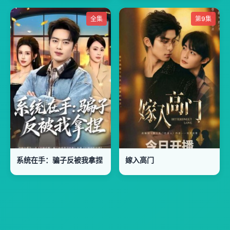
全集
第9集
系统在手：骗子反被我拿捏
嫁入高门