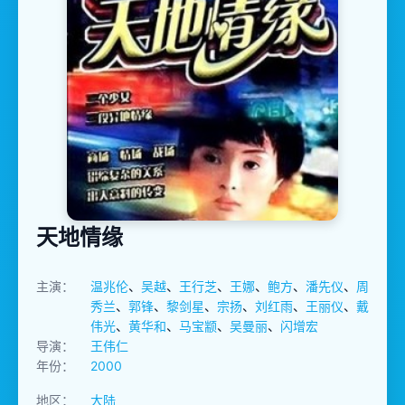
天地情缘
主演：
温兆伦
、
吴越
、
王行芝
、
王娜
、
鲍方
、
潘先仪
、
周
秀兰
、
郭锋
、
黎剑星
、
宗扬
、
刘红雨
、
王丽仪
、
戴
伟光
、
黄华和
、
马宝颛
、
吴曼丽
、
闪增宏
导演：
王伟仁
年份：
2000
地区：
大陆