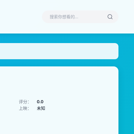
评分：
0.0
上映：
未知