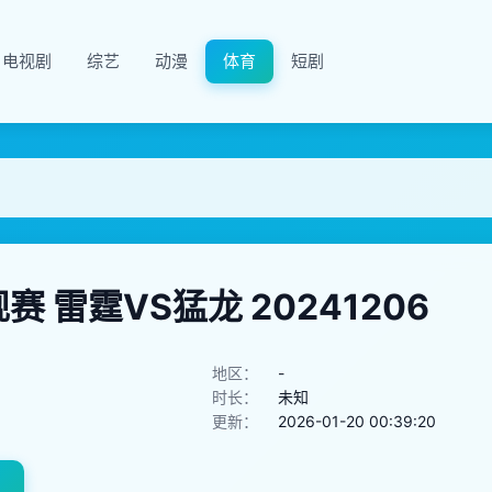
电视剧
综艺
动漫
体育
短剧
赛 雷霆VS猛龙 20241206
地区：
-
时长：
未知
更新：
2026-01-20 00:39:20