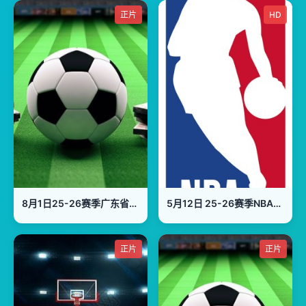
正片
HD
8月1日25-26赛季广东省城市足球超级联赛 河源VS东莞
5月12日 25-26赛季NBA季后赛 活塞VS骑士
正片
正片