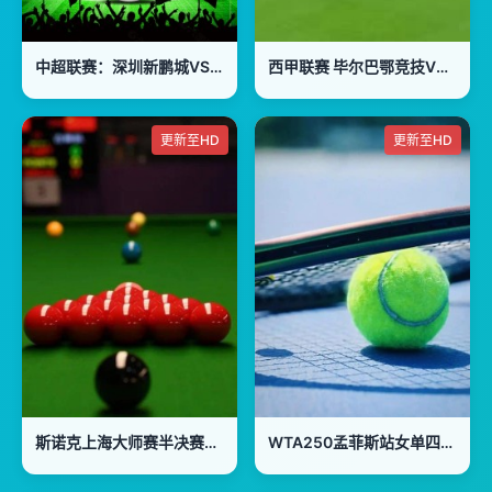
中超联赛：深圳新鹏城VS重庆铜梁龙20260802
西甲联赛 毕尔巴鄂竞技VS皇家贝蒂斯 20241104
更新至HD
更新至HD
斯诺克上海大师赛半决赛第二阶段：凯伦·威尔逊VS赵心童
WTA250孟菲斯站女单四分之一决赛：扎哈洛娃VS扎拉祖阿