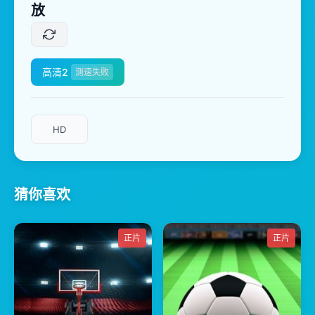
放
高清2
测速失败
HD
猜你喜欢
正片
正片