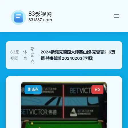
斯
83影
体
2024斯诺克德国大师赛山姆·克雷吉2-6贾
>
>
诺
>
视网
育
德·特鲁姆普20240203(李照)
克
斯诺克
HD