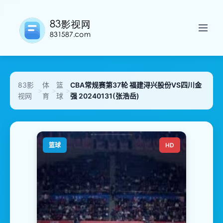
83影
体
篮
CBA常规赛第37轮 福建浔兴股份VS四川金
>
>
>
视网
育
球
强 20240131(张浩岳)
篮球
HD