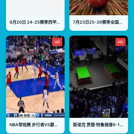
8月20日 24-25赛季西甲第1轮 巴拉多利德VS西班牙人
7月23日25-26赛季全国女子篮球锦标赛 新疆天山91VS57黑龙江队
HD
HD
NBA常规赛 步行者VS爵士 20251112
斯诺克 贾德·特鲁姆普6-10安东尼·麦克吉尔 20230419(第一阶段)(台球最TOP)