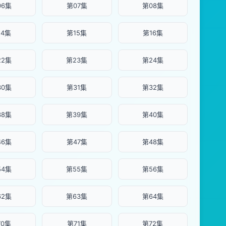
06集
第07集
第08集
14集
第15集
第16集
22集
第23集
第24集
30集
第31集
第32集
38集
第39集
第40集
46集
第47集
第48集
54集
第55集
第56集
62集
第63集
第64集
70集
第71集
第72集