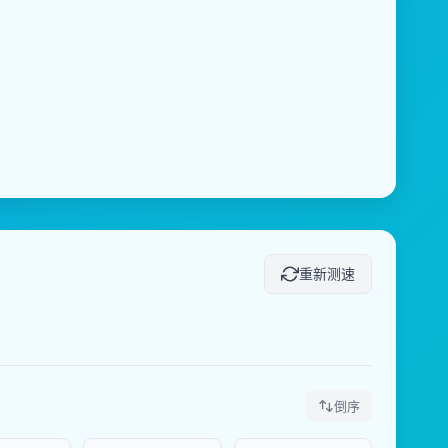
重新测速
倒序