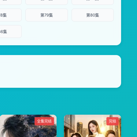
78集
第79集
第80集
86集
全集完结
完结