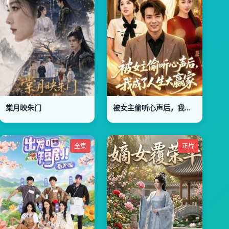
棠月映朱门
被女主偷听心声后，我成了人生大赢家
全集
正片