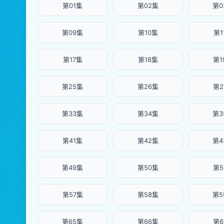
第01集
第02集
第0
第09集
第10集
第1
第17集
第18集
第1
第25集
第26集
第2
第33集
第34集
第3
第41集
第42集
第4
第49集
第50集
第5
第57集
第58集
第5
第65集
第66集
第6