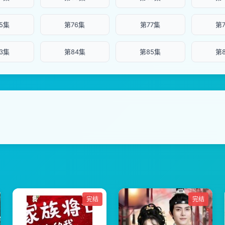
5集
第76集
第77集
第
3集
第84集
第85集
第
完结
完结