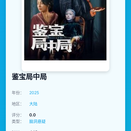
鉴宝局中局
年份：
2025
地区：
大陆
评分：
0.0
类型：
脑洞悬疑