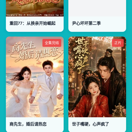
重回77：从换亲开始崛起
尹心坏坏第二季
全集完结
正片
商先生，婚后请热恋
世子嘴硬，心声疯了