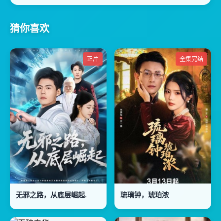
猜你喜欢
正片
全集完结
无邪之路，从底层崛起.
琉璃钟，琥珀浓