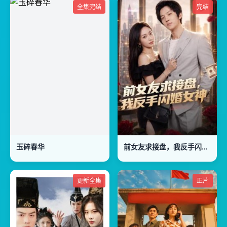
全集完结
完结
玉碎春华
前女友求接盘，我反手闪婚女神
更新全集
正片