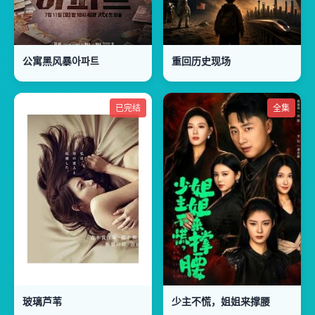
公寓黑风暴아파트
重回历史现场
已完结
全集
玻璃芦苇
少主不慌，姐姐来撑腰