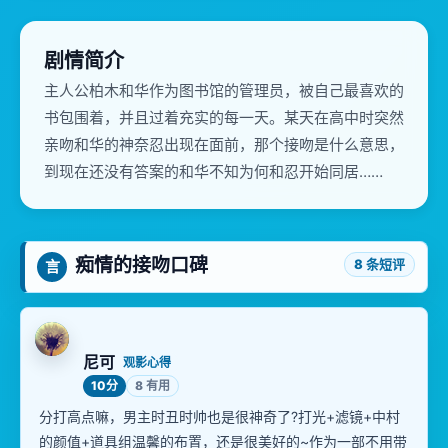
剧情简介
主人公柏木和华作为图书馆的管理员，被自己最喜欢的
书包围着，并且过着充实的每一天。某天在高中时突然
亲吻和华的神奈忍出现在面前，那个接吻是什么意思，
到现在还没有答案的和华不知为何和忍开始同居……
痴情的接吻口碑
8 条短评
言
尼可
观影心得
10分
8 有用
分打高点嘛，男主时丑时帅也是很神奇了?打光+滤镜+中村
的颜值+道具组温馨的布置，还是很美好的~作为一部不用带