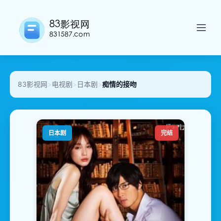
83影视网
>
电视剧
>
日本剧
>
痴情的接吻
日本剧
完结