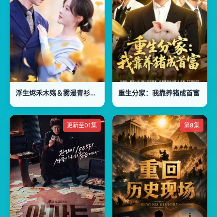
浮生烬禾木殇＆雾漫青衫沾白露
重生分家：我靠养猪成首富
更新至01集
第8集