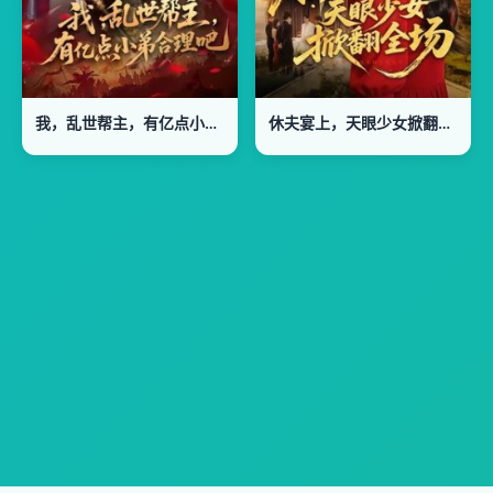
我，乱世帮主，有亿点小弟合理吧
休夫宴上，天眼少女掀翻全场