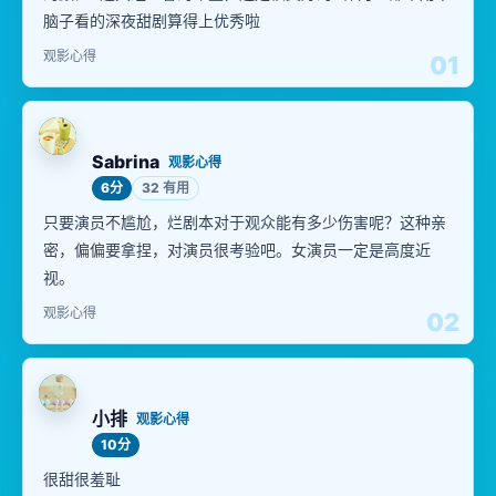
脑子看的深夜甜剧算得上优秀啦
观影心得
01
Sabrina
观影心得
6分
32 有用
只要演员不尴尬，烂剧本对于观众能有多少伤害呢？这种亲
密，偏偏要拿捏，对演员很考验吧。女演员一定是高度近
视。
观影心得
02
小排
观影心得
10分
很甜很羞耻