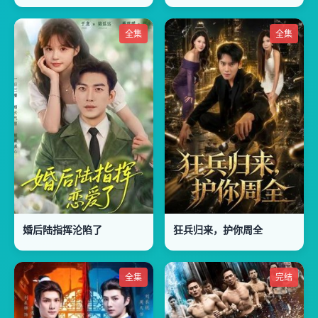
全集
全集
婚后陆指挥沦陷了
狂兵归来，护你周全
全集
完结