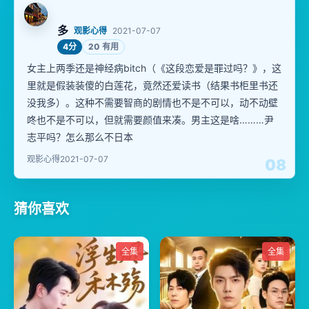
多
观影心得
2021-07-07
4分
20 有用
女主上两季还是神经病bitch（《这段恋爱是罪过吗？》，这
里就是假装装傻的白莲花，竟然还爱读书（结果书柜里书还
没我多）。这种不需要智商的剧情也不是不可以，动不动壁
咚也不是不可以，但就需要颜值来凑。男主这是啥………尹
志平吗？怎么那么不日本
观影心得
2021-07-07
08
猜你喜欢
全集
全集