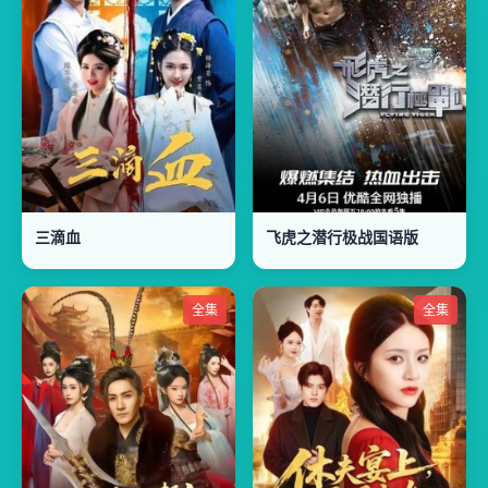
三滴血
飞虎之潜行极战国语版
全集
全集