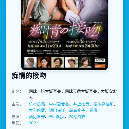
痴情的接吻
别名：
网球一姐大坂直美 / 网球天后大坂直美 / 大坂なお
み
主演：
桥本良亮
、
中村百合香
、
井上祐贵
、
松本克拉布
、
大平修蔵
、
池田铁洋
、
高岛礼子
、
真凛
导演：
酒见显守
、
吉川鮎太
、
松嵜由衣
年份：
2021