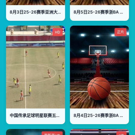
8月3日25-26赛季亚洲大学生篮球联赛 白鸥大学VS菲律宾大学
8月5日25-26赛季浙BA 浦江60VS67义乌
HD
正片
中国传承足球明星联赛五至八名排名赛 青岛老海牛明星足球队VS陕西佳鑫伟业足球队 20241112
8月4日25-26赛季浙BA 龙游87VS92常山