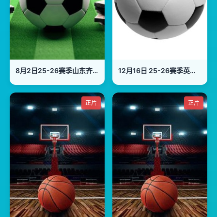
8月2日25-26赛季山东齐鲁足球超级联赛 济南队VS威海文旅集团队
12月16日 25-26赛季英超第16轮 曼联VS伯恩茅斯
正片
正片