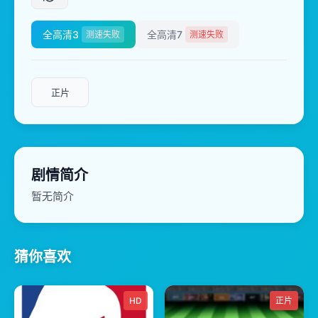
全高清3
全高清7
测速失败
测速失败
正片
剧情简介
暂无简介
猜你喜欢
HD
正片