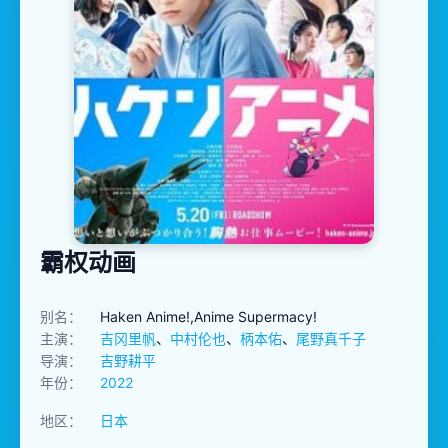
霸权动画
别名：
Haken Anime!,Anime Supermacy!
主演：
吉冈里帆
、
中村伦也
、
柄本佑
、
尾野真千子
导演：
吉野耕平
年份：
2022
地区：
日本