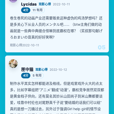
Lycidas
观影心得
2022-10-11
4分
11 有用
卷生卷死的动画产业还需要贩卖这种虚伪的鸡汤梦想吗？还
是多关心下从业人员的メンタル吧…… （btw主角们做的动
画就是一些典中典缝合怪嘛到底霸权在哪？（奖叔那句献げ
ろおまいの音真的好好笑啊?
观影心得
2022-10-11
05
匣中猫
观影心得
2022-10-12
4分
5 有用
制作水平其实怎样都能进及格线，但是戏里戏外火大的点太
多，比如字幕组把“アニメ”翻成“动漫”，霸权竞争居然双双都
是黄金档子供向，还有莫名其妙从山田尚子到米山舞都要谈
爱，哇靠中村伦也对尾野真千子说“要结婚的话我们可以结”
真的是想一刀捅过去，另外过于强调Girl help girl的情节设