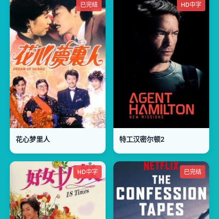
已完结
HD中字
花心梦里人
特工汉密尔顿2
HD中字
已完结