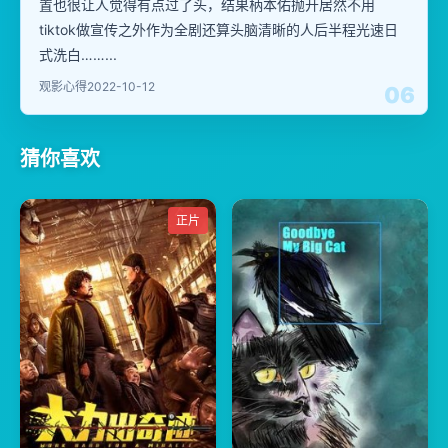
置也很让人觉得有点过了头，结果柄本佑抛开居然不用
tiktok做宣传之外作为全剧还算头脑清晰的人后半程光速日
式洗白……...
观影心得
2022-10-12
06
猜你喜欢
正片