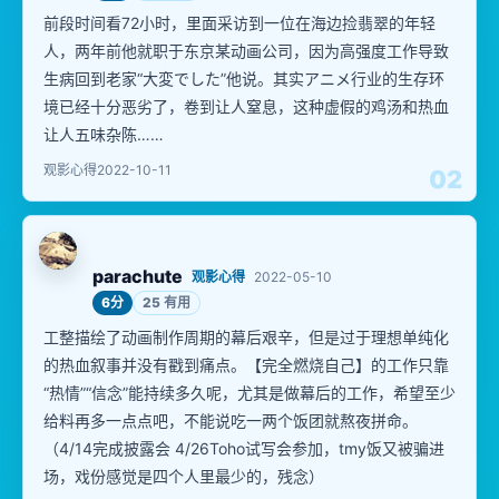
前段时间看72小时，里面采访到一位在海边捡翡翠的年轻
人，两年前他就职于东京某动画公司，因为高强度工作导致
生病回到老家“大変でした”他说。其实アニメ行业的生存环
境已经十分恶劣了，卷到让人窒息，这种虚假的鸡汤和热血
让人五味杂陈……
观影心得
2022-10-11
02
parachute
观影心得
2022-05-10
6分
25 有用
工整描绘了动画制作周期的幕后艰辛，但是过于理想单纯化
的热血叙事并没有戳到痛点。【完全燃烧自己】的工作只靠
“热情”“信念”能持续多久呢，尤其是做幕后的工作，希望至少
给料再多一点点吧，不能说吃一两个饭团就熬夜拼命。
（4/14完成披露会 4/26Toho试写会参加，tmy饭又被骗进
场，戏份感觉是四个人里最少的，残念）