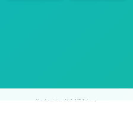
首页
电影
电视剧
综艺
动漫
体育
短剧
83影视网
Copyright © 2026
831587.com
版权所有
免责声明：本站所有内容均来自互联网，版权归原创者所有，如果
侵犯了你的权益，请通知我们，我们会及时删除侵权内容，谢谢合
作。