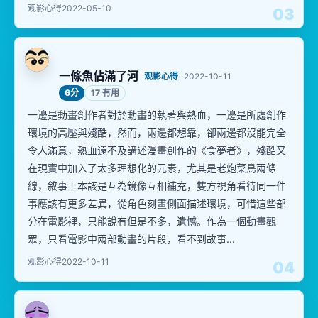
观影心得
2022-05-10
03
一條魚佔滿了河
观影心得
2022-10-11
6分
17 有用
一邊是動畫創作者對於動畫的執著與熱血，一邊是所處創作
環境的高壓與殘酷，然而，兩邊都想靠，卻兩邊都沒能完全
令人滿意，熱血遠不及講述漫畫創作的《食夢者》，殘酷又
在現實中加入了太多理想化的元素，尤其是老炮菜鳥兩條
線，敘事上本該是互為鏡像互相補充，雙方視角看待同一件
事應該有更多差異，從角色刻畫側面描述環境，可惜這些部
分在電影裡，只能說有但是不多，遺憾。作為一個動畫觀
眾，只看電影中兩部動畫的片段，看不到故事...
观影心得
2022-10-11
04