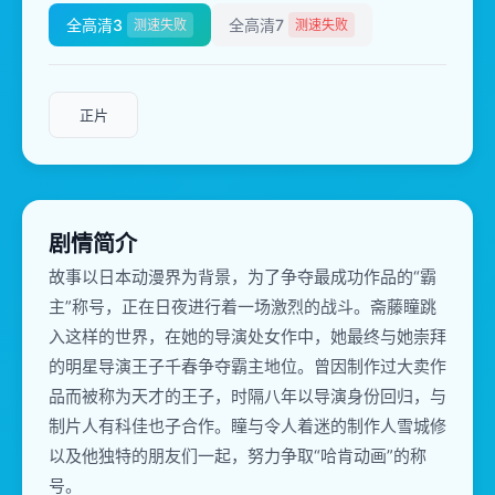
全高清3
全高清7
测速失败
测速失败
正片
剧情简介
故事以日本动漫界为背景，为了争夺最成功作品的“霸
主”称号，正在日夜进行着一场激烈的战斗。斋藤瞳跳
入这样的世界，在她的导演处女作中，她最终与她崇拜
的明星导演王子千春争夺霸主地位。曾因制作过大卖作
品而被称为天才的王子，时隔八年以导演身份回归，与
制片人有科佳也子合作。瞳与令人着迷的制作人雪城修
以及他独特的朋友们一起，努力争取“哈肯动画”的称
号。