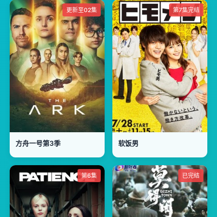
更新至02集
第7集完结
方舟一号第3季
软饭男
第6集
已完结