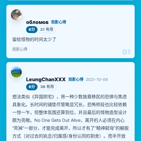
обломов
观影心得
6分
21 有用
留给怪物的时间太少了
观影心得
01
LeungChanXXX
观影心得
2021-10-09
6分
36 有用
想法类似《异国阴宅》，将一种少数族裔移民的恐惧与焦虑
具象化。长时间的铺垫尽管略显冗长，恐怖桥段也比较依赖
一惊一乍，但整体氛围还算到位，并且最后的怪物造型设计
颇为亮眼。No One Gets Out Alive，离开的人必须在内心
“死掉”一部分，才能完成离开，所以才有了“精神弑母”的解脱
方式（对过去的执念/归属感/身份认同的割舍）。而半开放