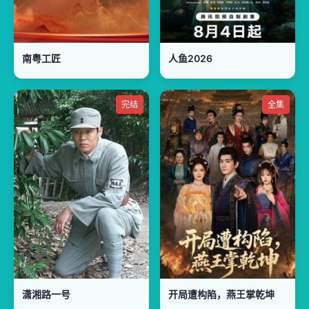
南粤工匠
人鱼2026
完结
全集
潇湘路一号
开局遭构陷，燕王掌乾坤