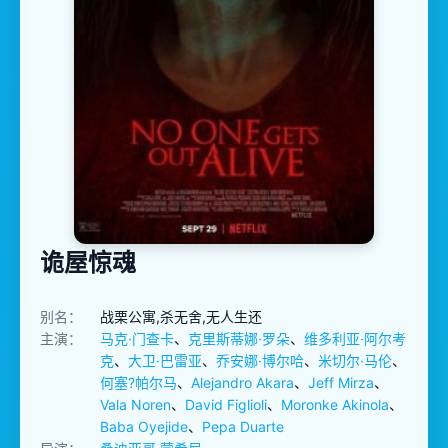
诡屋惊魂
别名：
战栗公寓,杀无舍,无人生还
主演：
马克·门查卡
、
克里斯蒂娜·罗朵
、
维多利亚·阿尔考
克
、
大卫·巴雷亚
、
乔安娜·博尔哈
、
米切尔·马伦
、
何塞?帕尔马
、
Alejandro Akara
、
Jeff Mirza
、
Vala Noren
、
David Figlioli
、
Moronke Akinola
、
Baba Oyejide
、
Pepa Duarte