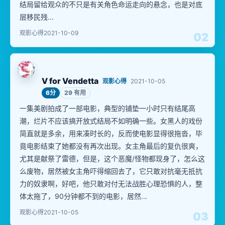
结局留给观众的不只是有关角色命运走向的悬念，也是对底
层移民残...
观影心得
2021-10-09
02
V for Vendetta
观影心得
2021-10-05
6分
29 有用
一集美剧拍成了一部电影，典型的铺垫一小时只有结尾高
潮，烂片不应该搞开放式结局不如明确一些。女黑人的戏份
简直就是多余，用来凑时长的，反而使电影显得很拖沓，毕
竟电影结束了她都没有再次出现。女主角最后的复仇很爽，
尤其是献祭了雷德，但是，这个恶魔/怪物都现身了，怎么这
么废物，居然被女主角吓得缩回去了，它只敢对抗毫无抵抗
力的奴隶啊，好吧，他只敢对付无法战胜心理恐惧的人，整
体太拖了，90分钟都不到的电影，居然...
观影心得
2021-10-05
03