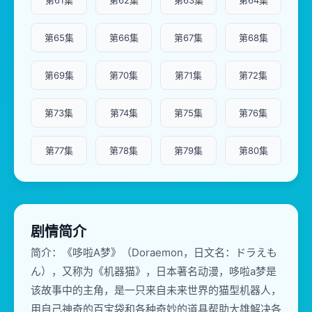
第61集
第62集
第63集
第64集
第65集
第66集
第67集
第68集
第69集
第70集
第71集
第72集
第73集
第74集
第75集
第76集
第77集
第78集
第79集
第80集
剧情简介
简介：《哆啦A梦》（Doraemon，日文名：ドラえも
ん），又称为《机器猫》，日本著名动漫，哆啦a梦是
该故事中的主角，是一只来自未来世界的猫型机器人，
用自己神奇的百宝袋和各种奇妙的道具帮助大雄解决各