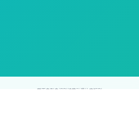
首页
电影
电视剧
综艺
动漫
体育
短剧
83影视网
Copyright © 2026
831587.com
版权所有
免责声明：本站所有内容均来自互联网，版权归原创者所有，如果
侵犯了你的权益，请通知我们，我们会及时删除侵权内容，谢谢合
作。
网站地图
|
排行榜
|
最新更新
|
Sitemap