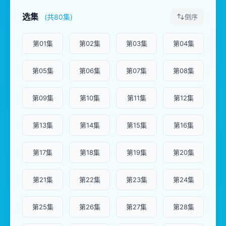
选集
(共80集)
倒序
第01集
第02集
第03集
第04集
第05集
第06集
第07集
第08集
第09集
第10集
第11集
第12集
第13集
第14集
第15集
第16集
第17集
第18集
第19集
第20集
第21集
第22集
第23集
第24集
第25集
第26集
第27集
第28集