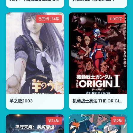
已完结 共4集
HD中字
羊之歌2003
机动战士高达 THE ORIGIN Ⅰ 青瞳的卡斯巴尔
第14集
第2集