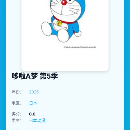
哆啦A梦 第5季
年份：
2025
地区：
日本
评分：
0.0
类型：
日本动漫