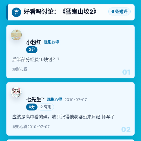
好看吗讨论：《猛鬼山坟2》
6 条短评
言
小粉红
观影心得
2分
后半部分经费10块钱？？
观影心得
01
七先生™
观影心得
2010-07-07
6分
2 有用
应该是高中看的碟。我只记得他老婆没来月经 怀孕了
观影心得
2010-07-07
02