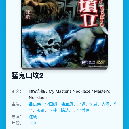
猛鬼山坟2
别名：
师父条炼 / My Master's Necklace / Master's
Necklace
主演：
吕良伟
、
李国麟
、
徐宝凤
、
鬼塚
、
沈威
、
齐汉
、
陈
全
、
秦虹
、
李建
、
陈达广
、
宁哲辉
导演：
沈威
年份：
1991