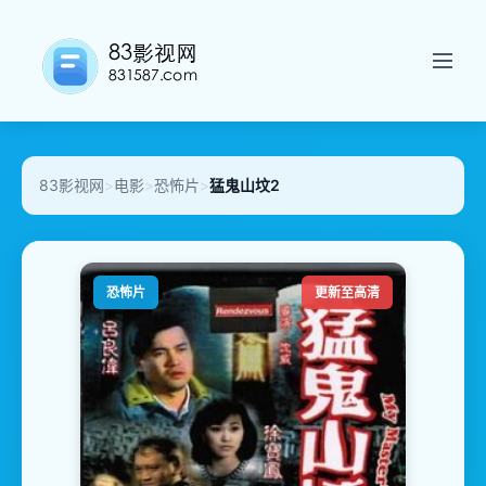
83影视网
>
电影
>
恐怖片
>
猛鬼山坟2
恐怖片
更新至高清