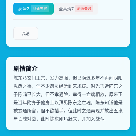
高清2
全高清7
测速失败
测速失败
高清
剧情简介
陈东乃玄门正宗，发力高强，但已隐退多年不再问阴阳
恩怨之事，但不少怨灵经常到来求援。时光飞逝陈东之
子陈鸿已长大，但不幸遇险，幸得一亡魂相救，原来正
是当年附身于他身上以拜见陈东之亡魂，陈东知道他是
被玄通所害，但不欲插手。但此时玄通再现并放出五鬼
与亡魂对战，此时陈东刚巧赶来，并加入战斗.