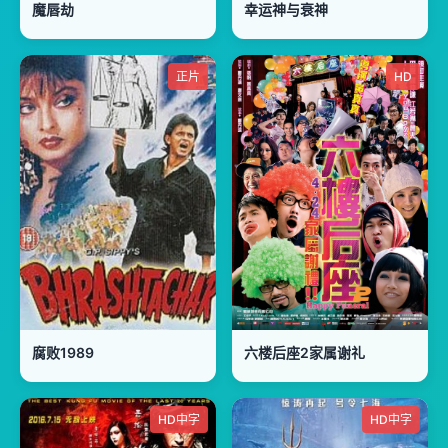
魔唇劫
幸运神与衰神
正片
HD
腐败1989
六楼后座2家属谢礼
HD中字
HD中字