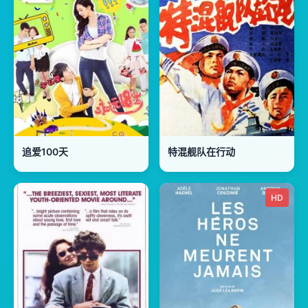
追爱100天
特混舰队在行动
HD