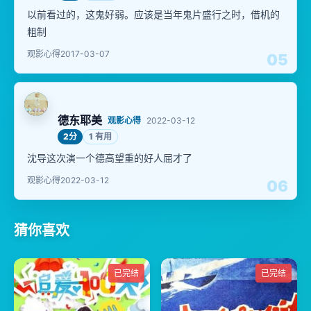
以前看过的，这鬼好弱。应该是当年鬼片盛行之时，借机的
粗制
观影心得
2017-03-07
05
德东耶美
观影心得
2022-03-12
2分
1 有用
沈导这次演一个德高望重的好人屈才了
观影心得
2022-03-12
06
猜你喜欢
已完结
已完结