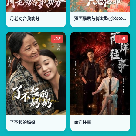
月老劝合我劝分
双面暴君与俏太监(余公公她只想活命)
完结
完结
了不起的妈妈
南洋往事