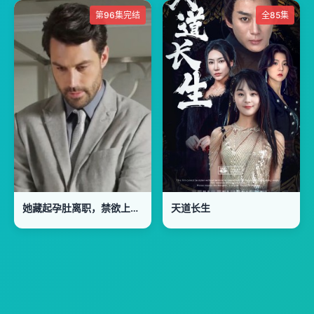
第96集完结
全85集
她藏起孕肚离职，禁欲上司急疯了
天道长生