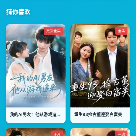
猜你喜欢
更新全集
全集
我的AI男友：他从游戏追来了
重生93捡古董迎娶白富美
正片
完结