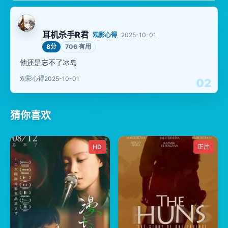
耳机杀手R君
观影心得
2025-10-01
8分
706 有用
他还是忘不了冰岛
观影心得
2025-10-01
02
猜你喜欢
HD
正片