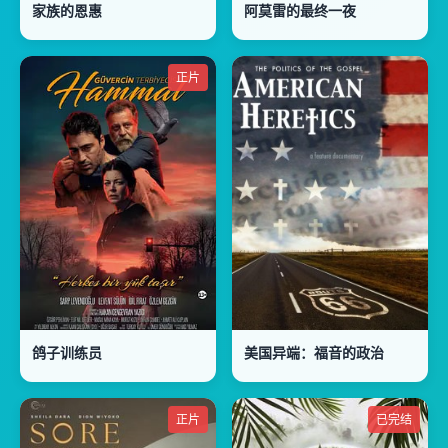
家族的恩惠
阿莫雷的最终一夜
正片
鸽子训练员
美国异端：福音的政治
正片
已完结