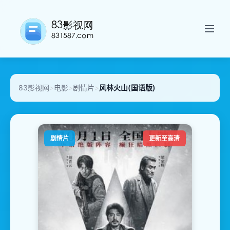
83影视网
>
电影
>
剧情片
>
风林火山(国语版)
剧情片
更新至高清