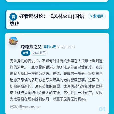
好看吗讨论：《风林火山(国语
2 条短评
言
版)》
嘟嘟熊之父
观影心得
2025-05-17
8分
943 有用
无法复刻的麦浚龙，不知何时才有机会再在大银幕上看到这
样的港片。一直飘雪的香港，却无法从外部感受到冷，寒意
像写入基因一样成为话语、神情、肢体的一部分。将对末世
迷恋又恐惧的矛盾心态写入经典的港片警匪叙事，这里的一
切都是崭新的，没有英雄的哥谭，或许伪装与漠视才是维持
这个破碎失衡的社会最大的美德。它也许是一种预言，又因
为太容易在现实找到依附，以至于显得无比真实。
观影心得
2025-05-17
01