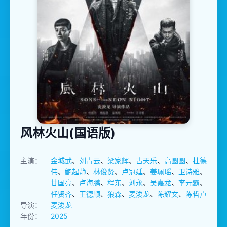
风林火山(国语版)
主演：
金城武
、
刘青云
、
梁家辉
、
古天乐
、
高圆圆
、
杜德
伟
、
鲍起静
、
林俊贤
、
卢冠廷
、
姜珮瑶
、
卫诗雅
、
甘国亮
、
卢海鹏
、
程东
、
刘永
、
吴嘉龙
、
李元霸
、
任贤齐
、
王德顺
、
狼森
、
麦浚龙
、
陈耀文
、
陈哲卢
导演：
麦浚龙
年份：
2025