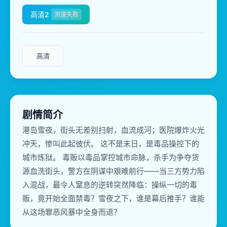
高清2
测速失败
高清
剧情简介
港岛雪夜，街头无差别扫射，血流成河；医院爆炸火光
冲天，惨叫此起彼伏。 这不是末日，是毒品操控下的
城市炼狱。 毒贩以毒品掌控城市命脉，杀手为争夺货
源血洗街头，警方在阴谋中艰难前行——当三方势力陷
入混战，最令人窒息的逆转突然降临：操纵一切的毒
贩，竟开始全面禁毒？雪夜之下，谁是幕后推手？谁能
从这场罪恶风暴中全身而退？