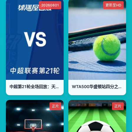
20260801
更新至HD
中超第21轮全场回放：天津津门虎vs云南玉昆
WTA500华盛顿站四分之一决赛：施耐德VS萨姆索诺娃
正片
正片