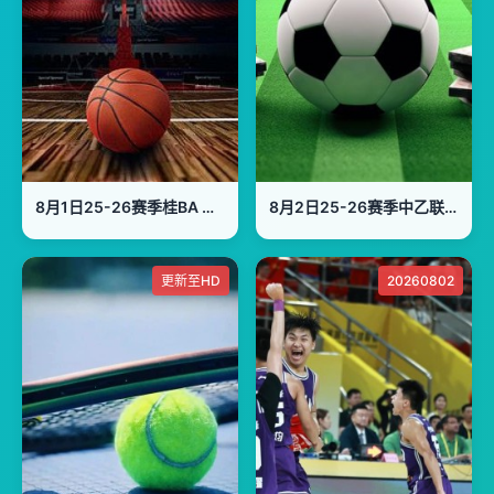
8月1日25-26赛季桂BA 贵港市VS南宁市
8月2日25-26赛季中乙联赛 海门珂缔队VS泰安天贶
更新至HD
20260802