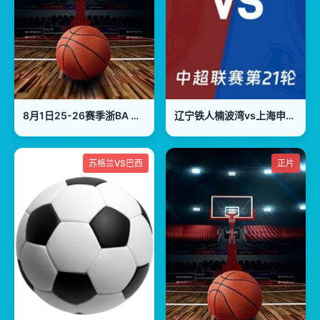
8月1日25-26赛季浙BA 天台82VS55椒江
辽宁铁人楠波湾vs上海申花 20260802
苏格兰VS巴西
正片