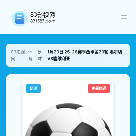
83影视
体
足
1月20日 25-26赛季西甲第20轮 埃尔切
>
>
>
网
育
球
VS塞维利亚
足球
更新国语