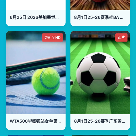
6月25日 2026美加墨世界杯小组赛 苏格兰VS巴西
8月1日25-26赛季桂BA 梧州市VS桂林市
更新至HD
正片
WTA500华盛顿站女单第二轮：施耐德VS波塔波娃
8月1日25-26赛季广东省城市足球超级联赛 汕头VS梅州