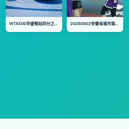
WTA500华盛顿站四分之一决赛：伊埃拉VS斯维托丽娜
20260802安徽省城市篮球联赛第10轮全场回放：池州vs滁州