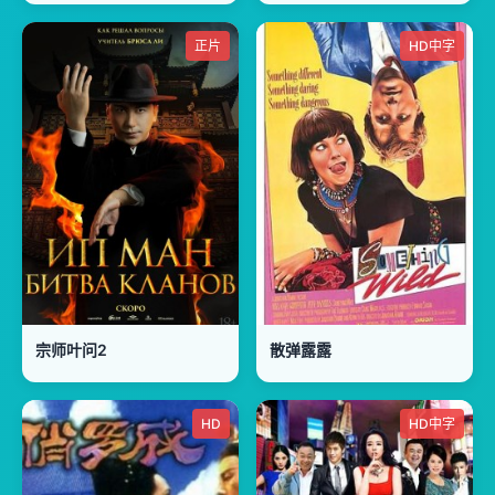
正片
HD中字
宗师叶问2
散弹露露
HD
HD中字