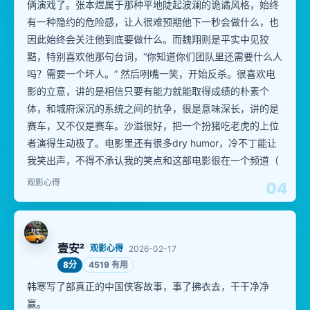
俩演戏了。张本煜属于那种平地陡起波澜的诡谲风格，始终
有一种隐约的危险感，让人很难预期他下一秒会做什么，也
因此始终会关注他到底要做什么。而魏翔则是平实中见狡
黠，特别喜欢他那句台词，“你知道你们团队里还需要什么人
吗？需要一个坏人。” 然后咧嘴一笑，开始反杀。很喜欢电
影的立意，讲的是相信只要有能力就能取得成绩的朴素个
体，和城府深沉的系统之间的抗争，很是意味深长，讲的是
赛车，又不仅是赛车。沙溢很好，把一个扮猪吃老虎的上位
者演得生动极了。电影里还有很多dry humor，冷不丁能让
我笑出声，不得不承认我的笑点和这部电影很在一个频道（
观影心得
04
壹安²
观影心得
2026-02-17
8分
4519 有用
韩寒写了部真正的中国侠客故事，事了拂衣去，干干净净
赢。