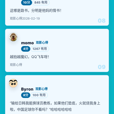
10分
845 有用
这哪是路书，分明是他妈的情书！
观影心得
2026-02-19
08
momo
观影心得
4分
1267 有用
越拍越魔幻，QQ飞车呀！
观影心得
09
Byron
观影心得
8分
100 有用
“输给日韩我能换球员教练，如果他们垫底，火就烧我身上
啦，中国足球你不看吗？”哈哈哈哈哈哈