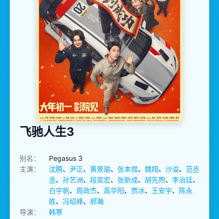
飞驰人生3
别名：
Pegasus 3
主演：
沈腾
、
尹正
、
黄景瑜
、
张本煜
、
魏翔
、
沙溢
、
范丞
丞
、
孙艺洲
、
段奕宏
、
张新成
、
胡先煦
、
李治廷
、
白宇帆
、
周政杰
、
高华阳
、
贾冰
、
王安宇
、
陈永
胜
、
冯绍峰
、
郝瀚
导演：
韩寒