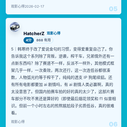
观影心得
2026-02-17
05
HatcherZ
观影心得
4分
868 有用
5｜韩寒终于改了爱说金句的习惯，变得爱重复自己了。你
告诉我这个系列除了背叛，逆袭，榨干车，兄弟情外还有一
点新东西吗？除了赛道不一样，反派不一样外，其他模式框
架几乎一样，一次奏效，两次还行，这一次连低谷都很凑
数，人物弧光约等于榨干了，纯纯的透支 IP 狗尾续貂。还
有所有电影都要加 ai 剧情吗，有 ai 剧情人类必赢啊，真的
太没意思了。但国内拍赛车拍的好的真的太少了，这部片赛
车部分不吹不黑还是算好的（即使最后烟花领奖和 f1 似曾相
识。但前一个小时左右的煎熬尴尬段子劣质低谷，真的很难
看。
观影心得
06