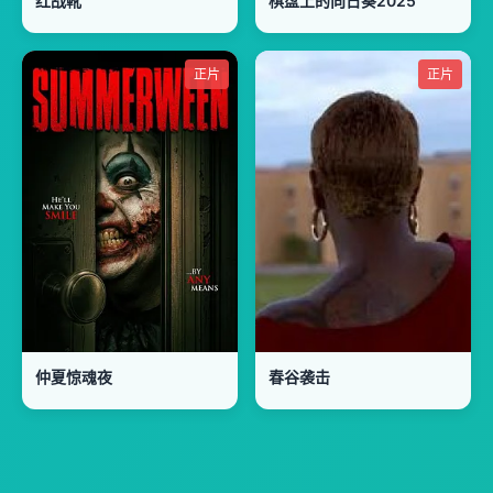
红战靴
棋盘上的向日葵2025
正片
正片
仲夏惊魂夜
春谷袭击