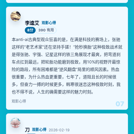
李逵艾
观影心得
8分
390 有用
本anti-ai古典型观众狂喜的是，在满是科技的赛场上，张驰
这样的“老艺术家”还在坚持手搓！“抢秒换胎”这种极致战术就
是得张驰、宇强、记星这样的铁三角展现才最爽，把弯道刹
车点扛到最远，把轮胎功能磨到极致，用10%的视野开最惊
险的路段，所有困难都是“逆风翻盘”局里的顺风因素。热血
很重要，为什么热血更重要，七年了，道阻且长的时候很
多，但奋力一搏的时候更多，韩寒很迷恋这种极致时刻，我
也不得不说，人生的确需要这样的魅力时刻。
观影心得
07
刀
观影心得
2026-02-19