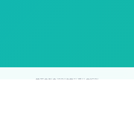
首页
电影
电视剧
综艺
动漫
体育
短剧
83影视网
Copyright © 2026
831587.com
版权所有
免责声明：本站所有内容均来自互联网，版权归原创者所有，如果
侵犯了你的权益，请通知我们，我们会及时删除侵权内容，谢谢合
作。
网站地图
|
排行榜
|
最新更新
|
Sitemap