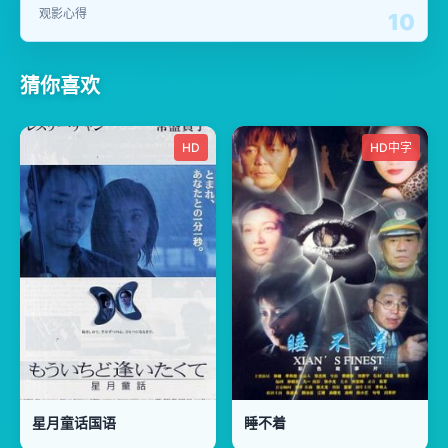
观影心得
10
猜你喜欢
HD
HD中字
星月童话国语
睡不着