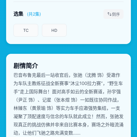
选集
(共2集)
倒序
TC
HD
剧情简介
巴音布鲁克最后一站收官后，张驰（沈腾 饰）受邀作
为车队主教练征战全新赛事“沐尘100拉力赛”，“野生车
手”走上国际舞台！面对高手如云的全新赛道，孙宇强
（尹正 饰）、记星（张本煜 饰）一如既往协同作战，
林臻东（黄景瑜 饰）等实力车手应邀强势集结，一支
凝聚了顶配速度与信念的车队就此成立！然而，张驰发
现真正的挑战仿佛并非来自比赛本身，赛场之外暗流涌
动，让他们飞驰之路充满变数……