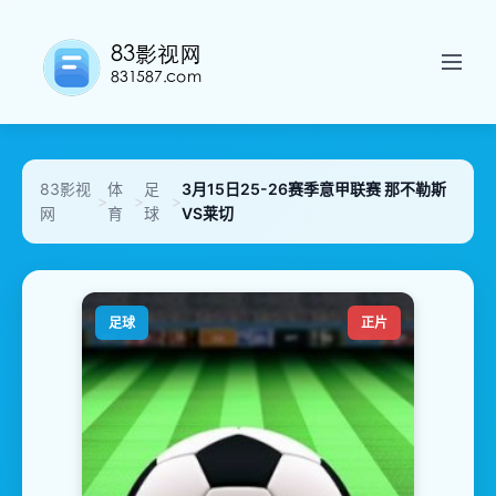
83影视
体
足
3月15日25-26赛季意甲联赛 那不勒斯
>
>
>
网
育
球
VS莱切
足球
正片