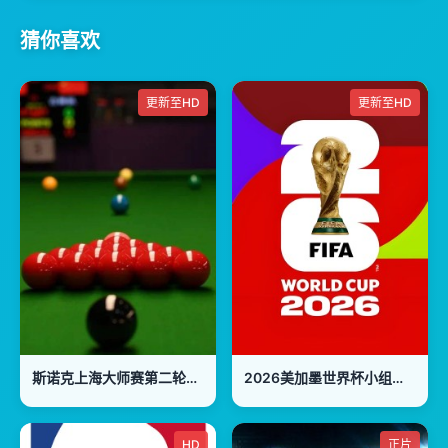
猜你喜欢
更新至HD
更新至HD
斯诺克上海大师赛第二轮：吴宜泽VS斯佳辉
2026美加墨世界杯小组赛J组：约旦VS阿尔及利亚
HD
正片