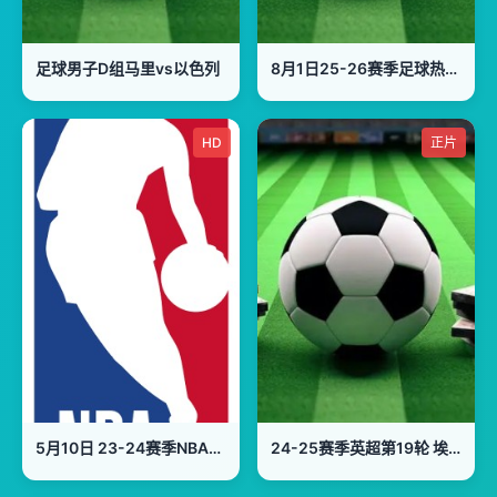
足球男子D组马里vs以色列
8月1日25-26赛季足球热身赛 切尔西VS托特纳姆热刺
HD
正片
5月10日 23-24赛季NBA季后赛半决赛G2 独行侠VS雷霆
24-25赛季英超第19轮 埃弗顿VS诺丁汉森林