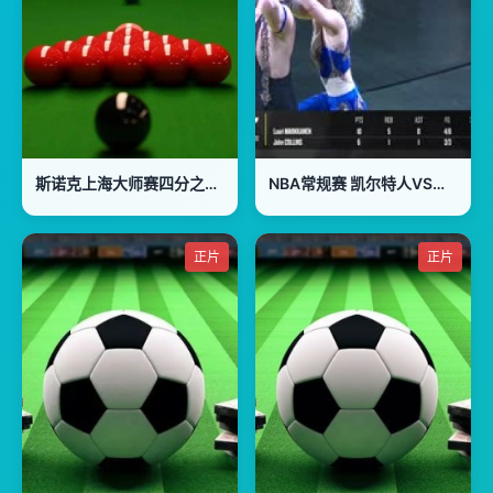
斯诺克上海大师赛四分之一决赛：赵心童VS尼尔·罗伯逊
NBA常规赛 凯尔特人VS步行者 20240107
正片
正片