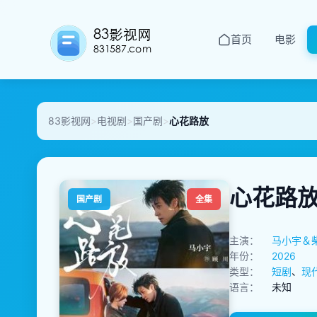
首页
电影
83影视网
>
电视剧
>
国产剧
>
心花路放
心花路
国产剧
全集
主演：
马小宇＆
年份：
2026
类型：
短剧
、
现
语言：
未知