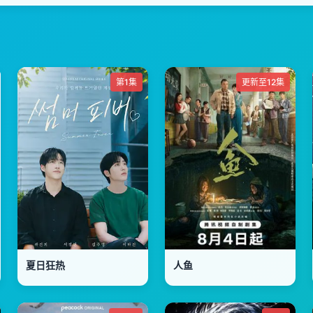
第1集
更新至12集
夏日狂热
人鱼