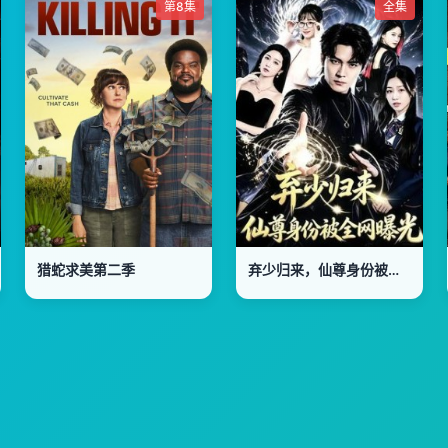
第8集
全集
猎蛇求美第二季
弃少归来，仙尊身份被全网曝光