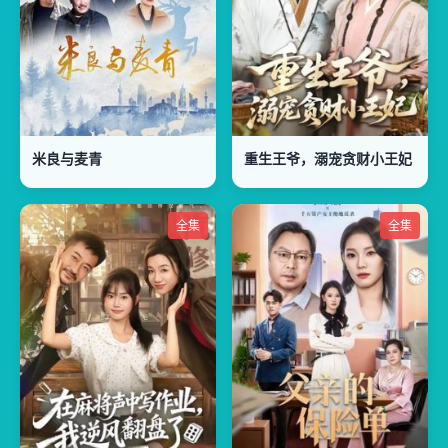
米良与麦青
重生王爷，溺宠贪财小王妃
全集
全集