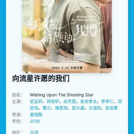
向流星许愿的我们
别名：
Wishing Upon The Shooting Star
主演：
初孟轩
、
钟岳轩
、
余杰恩
、
各务孝太
、
李李仁
、
邱
凯伟
、
曹兰
、
陳彥旭
、
郭大睿
、
方语昕
、
吴岳擎
导演：
姜瑞智
年份：
2026
地区：
台湾