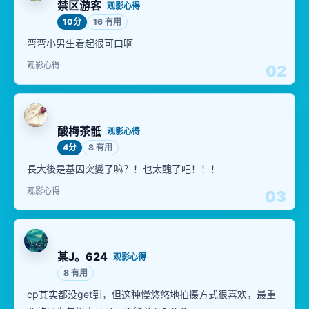
禁区游客
观影心得
10分
16 有用
弯弯小男生看起很可口啊
观影心得
02
酸梅茶骶
观影心得
4分
8 有用
長大後是基因突變了嘛？！也太醜了吧！！！
观影心得
03
某J。624
观影心得
8 有用
cp其实都没get到，但这种慢悠悠地拍摄方式很喜欢，最重