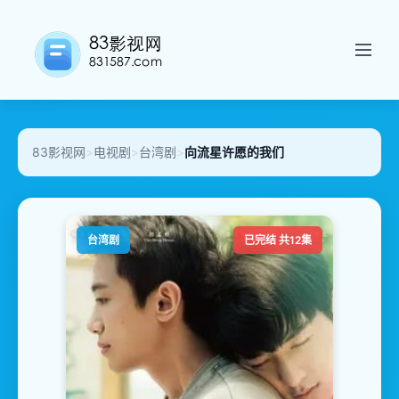
83影视网
>
电视剧
>
台湾剧
>
向流星许愿的我们
台湾剧
已完结 共12集