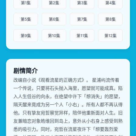
第1集
第2集
第3集
第4集
第5集
第6集
第7集
第8集
第9集
第10集
第11集
第12集
剧情简介
改编自小说《观看流星的正确方式》。 星浦屿流传着
一个传说，只要将石头抛入海里，愿望就可能成真。陷
入人生低谷的向永，在绝望中许下「想消失」的愿望，
隔天醒来竟成为另一个人「小右」。所有人都不再认得
他。只有挚友宛哲察觉异样，陪伴他重新面对人生。旧
友兼暗恋对象皓维回到岛上，意外从小右身上感受到熟
悉的吸引力。同时，宛哲在流星夜许下「想要轰烈爱