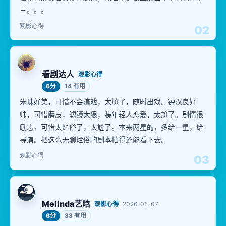
三。。。
观影心得
02
看剧达人
观影心得
6分
14 有用
朱珠好美，可惜不会演戏，太尬了，随时出戏。钟汉良好
帅，可惜磨皮，滤镜太狠，装年轻人恋爱，太尬了。剧情很
励志，可惜太烂俗了，太尬了。本来两星的，多给一星，给
导演。把这么无聊烂俗的剧本拍得还能看下去。
观影心得
03
Melinda艺晗
观影心得
2026-05-07
6分
33 有用