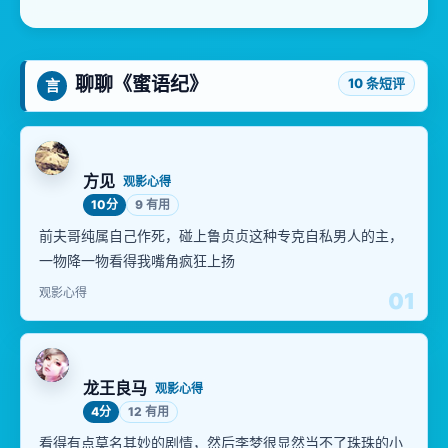
聊聊《蜜语纪》
10 条短评
言
方见
观影心得
10分
9 有用
前夫哥纯属自己作死，碰上鲁贞贞这种专克自私男人的主，
一物降一物看得我嘴角疯狂上扬
观影心得
01
龙王良马
观影心得
4分
12 有用
看得有点莫名其妙的剧情，然后李梦很显然当不了珠珠的小