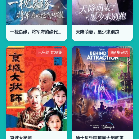
一枕良缘，将军府的绝代双丫鬟
天降萌妻，墨少求别跑
已完结 共25集
第6集完结
京城大状师
迪士尼乐园项目大起底第二季