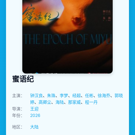
蜜语纪
主演：
钟汉良
、
朱珠
、
李梦
、
经超
、
任彬
、
徐海乔
、
郭晓
婷
、
高卿尘
、
海陆
、
那家威
、
程一丹
导演：
王迎
年份：
2026
地区：
大陆