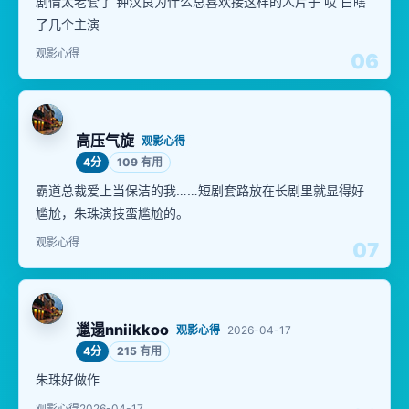
剧情太老套了 钟汉良为什么总喜欢接这样的人片子 哎 白瞎
了几个主演
观影心得
06
高压气旋
观影心得
4分
109 有用
霸道总裁爱上当保洁的我……短剧套路放在长剧里就显得好
尴尬，朱珠演技蛮尴尬的。
观影心得
07
邋遢nniikkoo
观影心得
2026-04-17
4分
215 有用
朱珠好做作
观影心得
2026-04-17