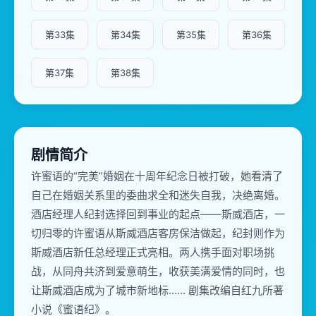
第33集
第34集
第35集
第36集
第37集
第38集
剧情简介
许蜜语的“完美”婚姻在十周年纪念日被打破，她看清了
自己在婚姻关系里的委曲求全和迷失自我，决绝离婚。
酒店经理人纪封选择回到事业的起点——斯威酒店，一
切归零的许蜜语从斯威酒店客房保洁做起，纪封则作为
斯威酒店新任总经理正式亮相。两人携手面对职场挑
战，从同舟共济到爱意萌生，收获美满爱情的同时，也
让斯威酒店成为了城市新地标…… 剧集改编自红九所著
小说《蜜语纪》。