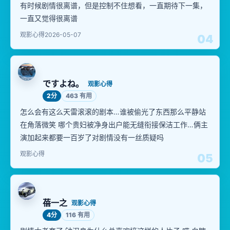
有时候剧情很离谱，但是控制不住想看，一直期待下一集，
一直又觉得很离谱
观影心得
2026-05-07
04
ですよね。
观影心得
2分
463 有用
怎么会有这么天雷滚滚的剧本…谁被偷光了东西那么平静站
在角落微笑 哪个贵妇被净身出户能无缝衔接保洁工作…俩主
演加起来都要一百岁了对剧情没有一丝质疑吗
观影心得
05
蓓一之
观影心得
4分
116 有用