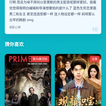
行啊 而且为啥不用何以笙箫默的男主配音呢那样更好。我看
完觉得我明白编辑和导演想要拍的是什么了 蓝色生死恋里面
男二和女主 甚至连造型都一样 连人物设定都一样 妈呀那么
古早的韩剧 omg
观影心得
10
猜你喜欢
第10集完结
全集