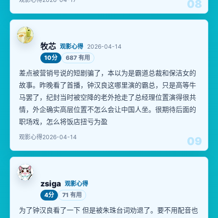
08
牧芯
观影心得
2026-04-14
10分
687 有用
差点被营销号说的短剧骗了，本以为是霸道总裁和保洁女的
故事。昨晚看了首播，钟汉良这哪里演的霸总，只是高等牛
马罢了，纪封当时被空降的老外抢走了总经理位置演得很共
情，外企确实高层位置不怎么会让中国人坐。很期待后面的
职场戏，怎么将饭店扭亏为盈
观影心得
2026-04-14
09
zsiga
观影心得
4分
71 有用
为了钟汉良看了一下 但是被朱珠台词劝退了。要不用配音也