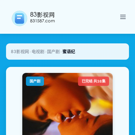
83影视网
>
电视剧
>
国产剧
>
蜜语纪
国产剧
已完结 共38集